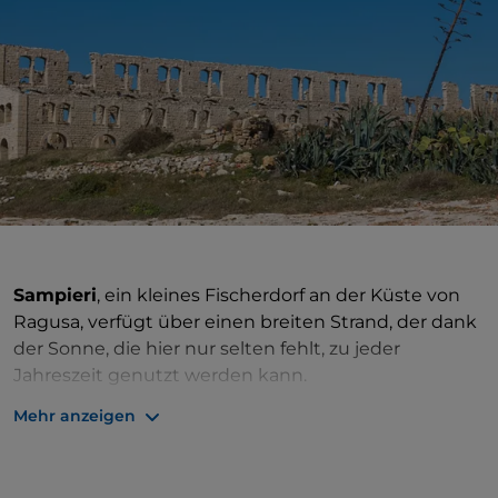
Sampieri
, ein kleines Fischerdorf an der Küste von
Ragusa, verfügt über einen breiten Strand, der dank
der Sonne, die hier nur selten fehlt, zu jeder
Jahreszeit genutzt werden kann.
Mehr anzeigen
Zwischen einem Bad und einem Eis wird man dann
auf der linken Seite, am Ende des Sandstreifens, die
verschwommene Silhouette dessen sehen, was aus