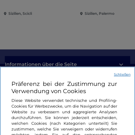
der Metaphysik)
Sizilien, Scicli
Sizilien, Palermo
Informationen über die Seite
Schließen
Nützliche Links
Präferenz bei der Zustimmung zur
Verwendung von Cookies
Login
Diese Website verwendet technische und Profiling-
Cookies für Werbezwecke, um die Navigation auf der
Bleiben wir in Kontakt
Website zu verbessern und aggregierte Analysen
durchzuführen. Sie können jederzeit entscheiden,
welchen Cookies (nach Kategorien unterteilt) Sie
zustimmen, welche Sie verweigern oder widerrufen
möchten, indem Sie auf den entsprechenden