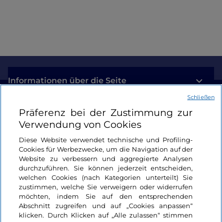
Informationen über die Seite
Schließen
Nützliche Links
Präferenz bei der Zustimmung zur
Verwendung von Cookies
Login
Diese Website verwendet technische und Profiling-
Cookies für Werbezwecke, um die Navigation auf der
Bleiben wir in Kontakt
Website zu verbessern und aggregierte Analysen
durchzuführen. Sie können jederzeit entscheiden,
welchen Cookies (nach Kategorien unterteilt) Sie
zustimmen, welche Sie verweigern oder widerrufen
möchten, indem Sie auf den entsprechenden
Abschnitt zugreifen und auf „Cookies anpassen“
klicken. Durch Klicken auf „Alle zulassen“ stimmen