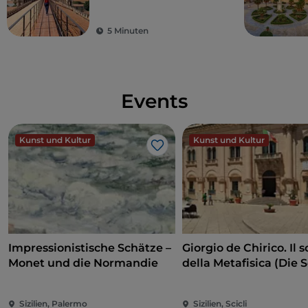
Kathedralen von
Cefalù und Monreale
5 Minuten
Events
Kunst und Kultur
Kunst und Kultur
Like
Impressionistische Schätze –
Giorgio de Chirico. Il s
Monet und die Normandie
della Metafisica (Die 
der Metaphysik)
Sizilien, Palermo
Sizilien, Scicli