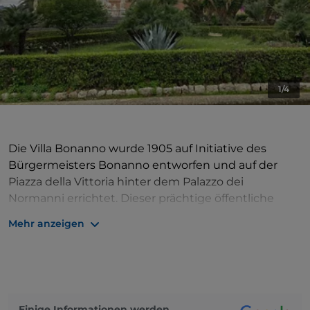
1/4
Die Villa Bonanno wurde 1905 auf Initiative des
Bürgermeisters Bonanno entworfen und auf der
Piazza della Vittoria hinter dem Palazzo dei
Normanni errichtet. Dieser prächtige öffentliche
Garten besteht aus einem Palmenhain und
Mehr anzeigen
beherbergt Statuen und Bildnisse berühmter
Palermitaner. Hier wurden auch Überreste
römischer Patriziervillen gefunden, die mit Mosaiken
geschmückt sind, wie die der Jahreszeiten und des
Orpheus, die derzeit im Archäologischen
Einige Informationen werden