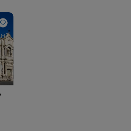
Like
e