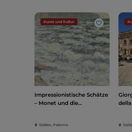
Kunst und Kultur
Ku
Like
Impressionistische Schätze
Giorg
– Monet und die
della
Normandie
der 
Sizilien, Palermo
Sizili