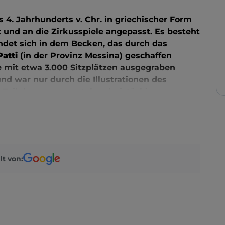
4. Jahrhunderts v. Chr. in griechischer Form
und an die Zirkusspiele angepasst. Es besteht
ndet sich in dem Becken, das durch das
Patti
(in der Provinz Messina) geschaffen
ze mit etwa 3.000 Sitzplätzen ausgegraben
und war nur durch die Illustrationen des
in Teil des monumentalen dreistöckigen
 den archäologischen Park besuchen oder an
eit 1956 beherbergt das Theater ein
ürlich Theater umfasst. Seit August 2014 findet
tatt
.
lt von: