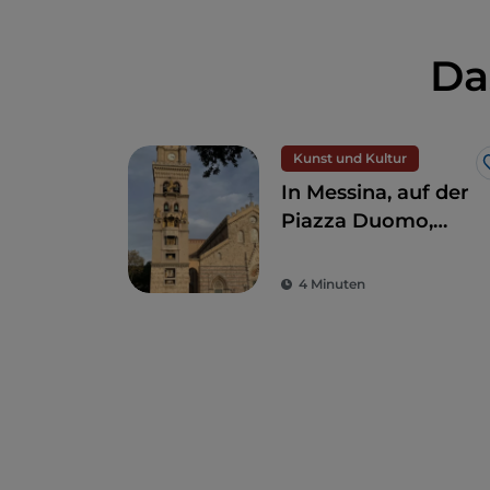
Da
Kunst und Kultur
In Messina, auf der
Piazza Duomo,
befindet sich die
größte und
4 Minuten
komplexeste
astronomische Uhr
der Welt