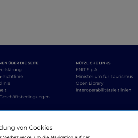
EN ÜBER DIE SEITE
NÜTZLICHE LINKS
zerklärung
ENIT S.p.A.
-Richtlinie
Ministerium für Tourismus
linie
Open Library
heit
Interoperabilitätsleitlinien
 Geschäftsbedingungen
BLEIBEN WIR IN KONTAKT
dung von Cookies
ür Werbezwecke, um die Navigation auf der