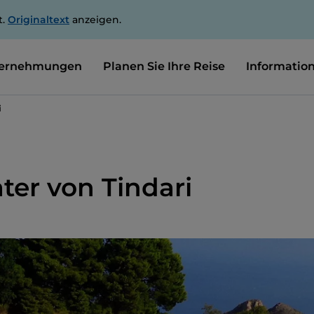
t.
Originaltext
anzeigen.
ernehmungen
Planen Sie Ihre Reise
Informatio
i
ter von Tindari