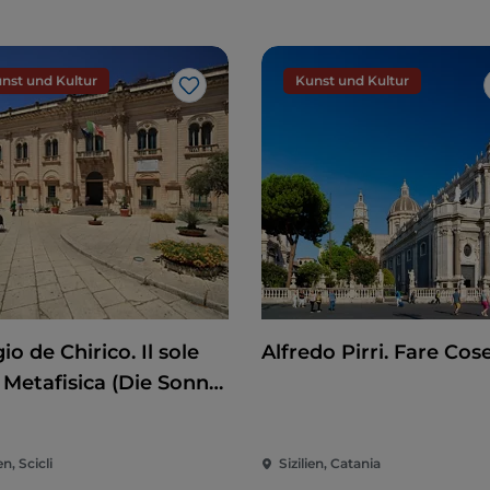
nst und Kultur
Kunst und Kultur
Like
io de Chirico. Il sole
Alfredo Pirri. Fare Cos
 Metafisica (Die Sonne
Metaphysik)
en, Scicli
Sizilien, Catania