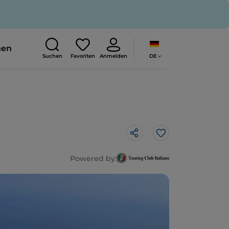
nen
DE
Suchen
Favoriten
Anmelden
Like
Powered by: