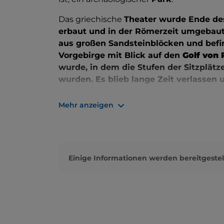
Das griechische
Theater wurde Ende des 
erbaut und in der Römerzeit umgebaut 
aus großen Sandsteinblöcken und befi
Vorgebirge mit Blick auf den
Golf von 
wurde, in dem die Stufen der Sitzplät
wurden. Es blieb lange Zeit verlassen 
19. Jahrhunderts bekannt. Heute ist e
Bühnengebäudes erhalten. Sie können
Mehr anzeigen
den organisierten Shows teilnehmen. S
Kunstfestival, das Tanz, Musik und nat
hier das Musikfestival
Indiegeno Fest s
Einige Informationen werden bereitgestel