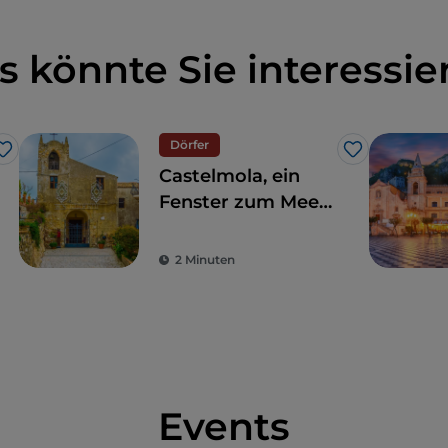
s könnte Sie interessie
Dörfer
Like
Like
Castelmola, ein
Fenster zum Meer,
ganz in der Nähe
von Taormina
2 Minuten
Events