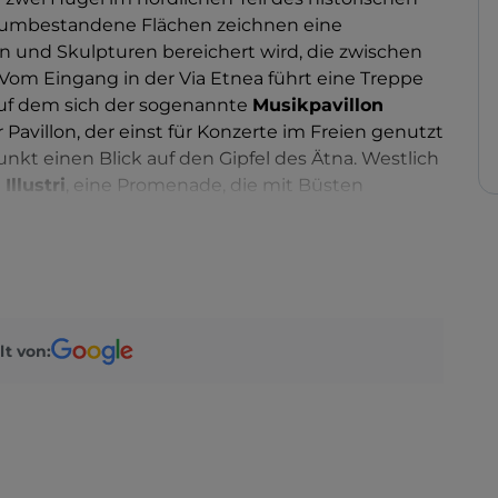
aumbestandene Flächen zeichnen eine
n und Skulpturen bereichert wird, die zwischen
 Vom Eingang in der Via Etnea führt eine Treppe
 auf dem sich der sogenannte
Musikpavillon
 Pavillon, der einst für Konzerte im Freien genutzt
nkt einen Blick auf den Gipfel des Ätna. Westlich
Illustri
, eine Promenade, die mit Büsten
hkeiten der Geschichte von Catania und Italien
lt von: