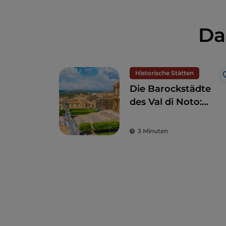
Da
Historische Stätten
Die Barockstädte
des Val di Noto:
Wenn Kunst und
Schönheit
3 Minuten
verschmelzen