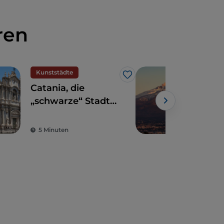
ren
Kunststädte
UN
Like
Catania, die
Der
„schwarze“ Stadt
des Barock
5 Minuten
3 M