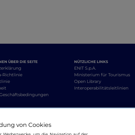
EN ÜBER DIE SEITE
NÜTZLICHE LINKS
zerklärung
ENIT S.p.A.
-Richtlinie
Ministerium für Tourismus
linie
Open Library
heit
Interoperabilitätsleitlinien
 Geschäftsbedingungen
BLEIBEN WIR IN KONTAKT
dung von Cookies
ür Werbezwecke, um die Navigation auf der