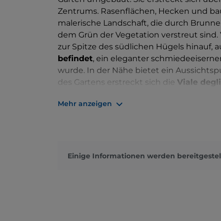
Zentrums. Rasenflächen, Hecken und b
malerische Landschaft, die durch Brunne
dem Grün der Vegetation verstreut sind.
zur Spitze des südlichen Hügels hinauf,
befindet
, ein eleganter schmiedeeiserner
wurde. In der Nähe bietet ein Aussichtspu
des Gartens erstreckt sich die
Viale degli 
geschmückt ist, die berühmten Persönlic
Mehr anzeigen
huldigen.
Einige Informationen werden bereitgestel