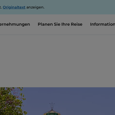
t.
Originaltext
anzeigen.
ernehmungen
Planen Sie Ihre Reise
Informatio