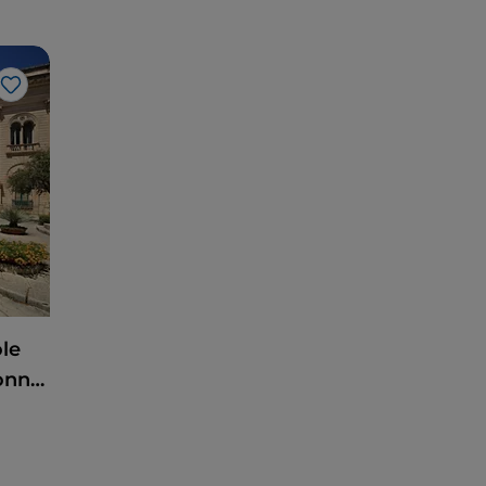
Like
ole
Sonne