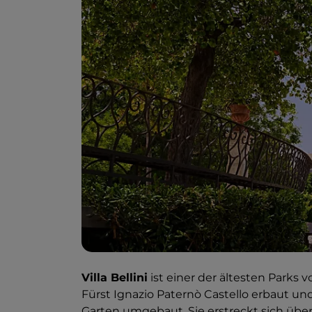
Villa Bellini
ist einer der ältesten Parks 
Fürst Ignazio Paternò Castello erbaut un
Garten umgebaut. Sie erstreckt sich über