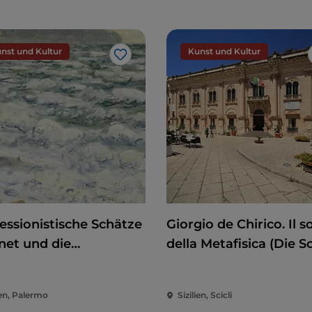
nst und Kultur
Kunst und Kultur
Like
essionistische Schätze
Giorgio de Chirico. Il s
net und die
della Metafisica (Die 
mandie
der Metaphysik)
ien, Palermo
Sizilien, Scicli