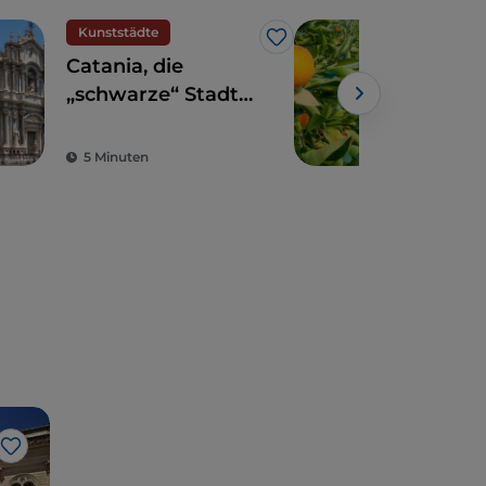
Kunststädte
Nat
Like
Catania, die
Blu
„schwarze“ Stadt
Sizi
des Barock
Fru
Del
5 Minuten
2 M
Like