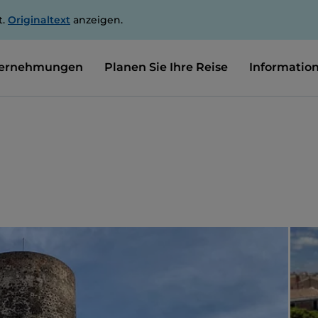
t.
Originaltext
anzeigen.
ernehmungen
Planen Sie Ihre Reise
Informatio