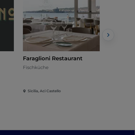
Faraglioni Restaurant
La Cucin
Carmela
Fischküche
Fleischküc
Sicilia, Aci Castello
Sicilia, Acir