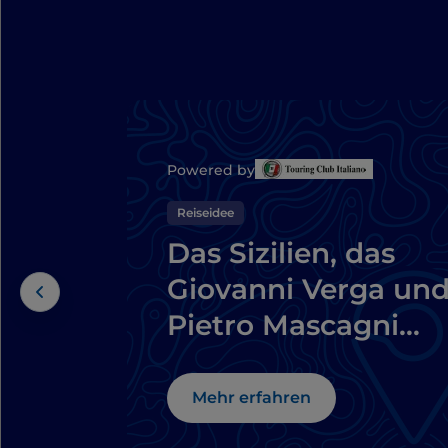
Powered by
Reiseidee
Das Sizilien, das
Giovanni Verga un
Pietro Mascagni
inspiriert hat: eine
literarische Route
Mehr erfahren