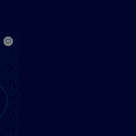
Like
d