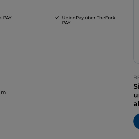
k PAY
UnionPay über TheFork
PAY
B
S
 am
u
a