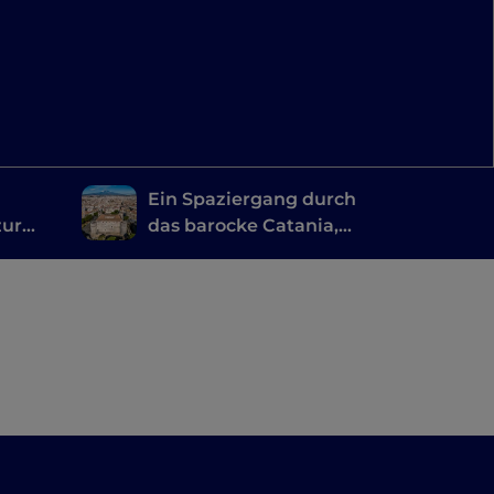
Ein Spaziergang durch
zur
das barocke Catania,
n Sie
um die Orte von
Vincenzo Bellini zu
entdecken