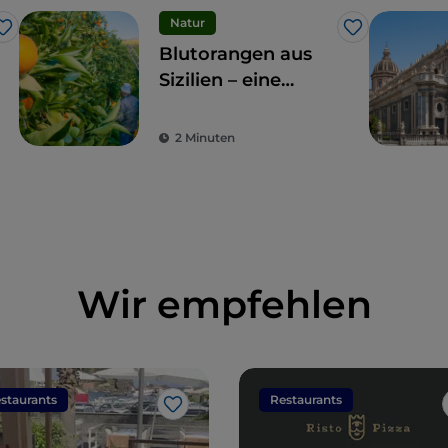
Natur
Like
Like
Blutorangen aus
Sizilien – eine
Frucht und
Delikatesse
2 Minuten
Wir empfehlen
staurants
Restaurants
Like