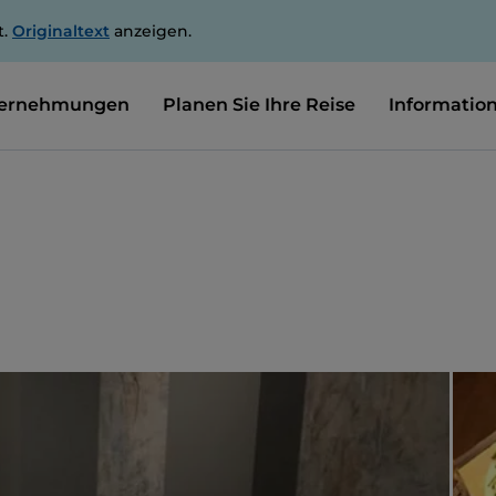
t.
Originaltext
anzeigen.
ernehmungen
Planen Sie Ihre Reise
Informatio