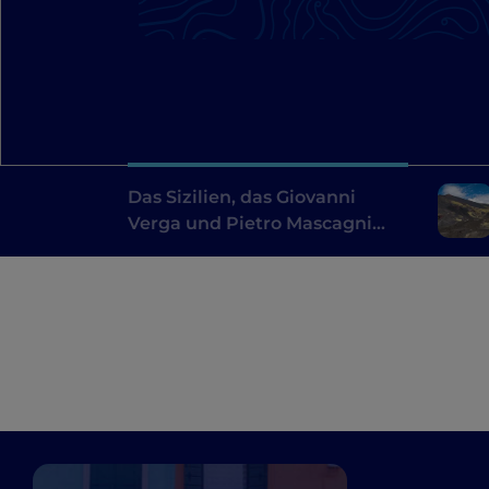
Das Sizilien, das Giovanni
Verga und Pietro Mascagni
inspiriert hat: eine literarische
Route