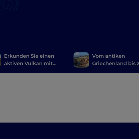
Erkunden Sie einen
Vom antiken
aktiven Vulkan mit
Griechenland bis 
dem Fahrrad: eine
Neuzeit: Entdecke
Radroute auf dem Ätna
die sizilianischen
Theater