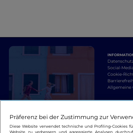
INFORMATION
Datenschut
Social-Media
Cookie-Richt
Barrierefrei
Allgemeine
Präferenz bei der Zustimmung zur Verwen
Diese Website verwendet technische und Profiling-Cookies f
Website zu verbessern und aggregierte Analysen durchzuf