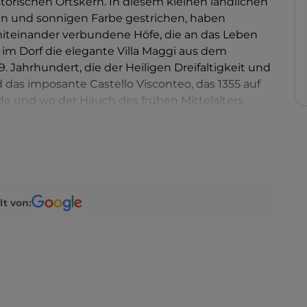
storischen Ortskern. In diesem kleinen ländlichen
hen und sonnigen Farbe gestrichen, haben
iteinander verbundene Höfe, die an das Leben
 im Dorf die elegante Villa Maggi aus dem
9. Jahrhundert, die der Heiligen Dreifaltigkeit und
das imposante Castello Visconteo, das 1355 auf
e und wo der Hauch des frühen Mittelalters
lt von: