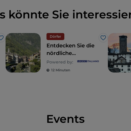
s könnte Sie interessie
Dörfer
Like
Like
Entdecken Sie die
nördliche
Lombardei –
Powered by:
Bellano, Chiavenna
12 Minuten
und Almenno San
Bartolomeo
Events