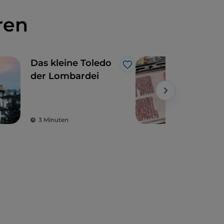
ren
Das kleine Toledo
Kuns
Like
der Lombardei
Eur
der
Kul
Powe
3 Minuten
3 M