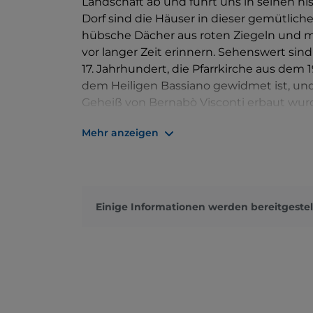
Landschaft ab und führt uns in seinen hi
Dorf sind die Häuser in dieser gemütlic
hübsche Dächer aus roten Ziegeln und m
vor langer Zeit erinnern. Sehenswert sind
17. Jahrhundert, die Pfarrkirche aus dem 1
dem Heiligen Bassiano gewidmet ist, und 
Geheiß von Bernabò Visconti erbaut wurd
noch deutlich zu spüren ist.
Mehr anzeigen
Einige Informationen werden bereitgestel