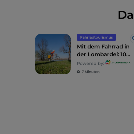
Da
Fahrradtourismus
Mit dem Fahrrad in
der Lombardei: 10
Routen für
Powered by:
Familien
7 Minuten