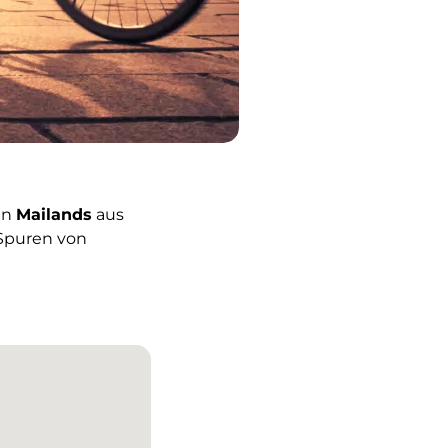
en
Mailands
aus
 Spuren von