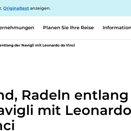
t.
Originaltext
anzeigen.
ernehmungen
Planen Sie Ihre Reise
Informatio
entlang der Navigli mit Leonardo da Vinci
nd, Radeln entlang
avigli mit Leonard
nci