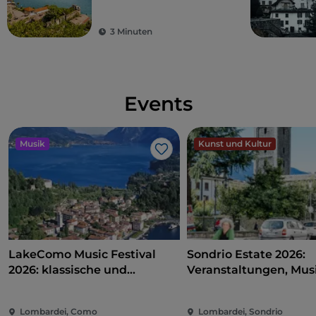
3 Minuten
Events
Musik
Kunst und Kultur
Like
LakeComo Music Festival
Sondrio Estate 2026:
2026: klassische und
Veranstaltungen, Musi
zeitgenössische Musik
und Spaß im Herzen d
zwischen Villen und Gärten
Stadt
Lombardei, Como
Lombardei, Sondrio