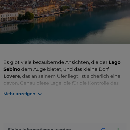
Es gibt viele bezaubernde Ansichten, die der
Lago
Sebino
dem Auge bietet, und das kleine Dorf
Lovere
, das an seinem Ufer liegt, ist sicherlich eine
davon. Genau diese Lage, die für die Kontrolle des
Handels zwischen der lombardischen Ebene, dem
Mehr anzeigen
Valle Camonica und dem Trentino und dem Etschtal
wichtig war, machte das Dorf bald zu einem
strategischen
Ort
. Zum Schutz der Siedlung und
ihrer Bevölkerung wurde das Dorf mit zahlreichen
noch sichtbaren Türmen befestigt, was auf seine
Einige Informationen werden