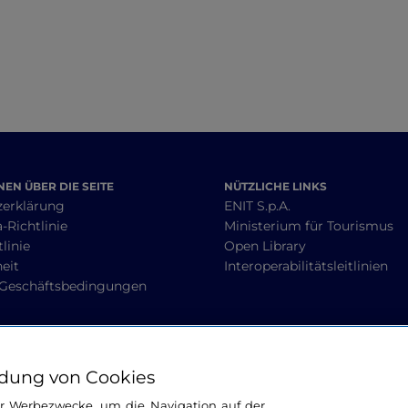
EN ÜBER DIE SEITE
NÜTZLICHE LINKS
zerklärung
ENIT S.p.A.
-Richtlinie
Ministerium für Tourismus
linie
Open Library
heit
Interoperabilitätsleitlinien
 Geschäftsbedingungen
BLEIBEN WIR IN KONTAKT
dung von Cookies
ür Werbezwecke, um die Navigation auf der