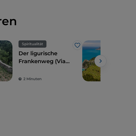
ren
Spiritualität
Spo
Like
Der ligurische
Tre
Frankenweg (Via
Ligu
Francigena) im
Wan
Herzen der
Sie
2 Minuten
4 M
Lunigiana
aus
müs