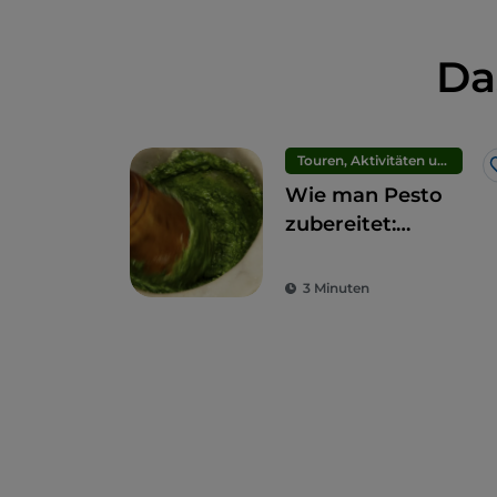
Da
Touren, Aktivitäten und Erlebnisse
Wie man Pesto
zubereitet:
4 Kochkurse mit
Aussicht in
3 Minuten
Ligurien