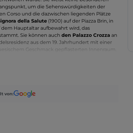
sgangspunkt, um die Sehenswürdigkeiten der
 den Corso und die dazwischen liegenden Plätze
ignora della Salute
(1900) auf der Piazza Brin, in
f dem Hauptaltar aufbewahrt wird, das
 stammt. Sie können auch
den Palazzo Crozza
an
lsresidenz aus dem 19. Jahrhundert mit einer
uesischem Geschmack gepflasterten Innenraum.
ek Ubaldo Mazzini
.
lt von: