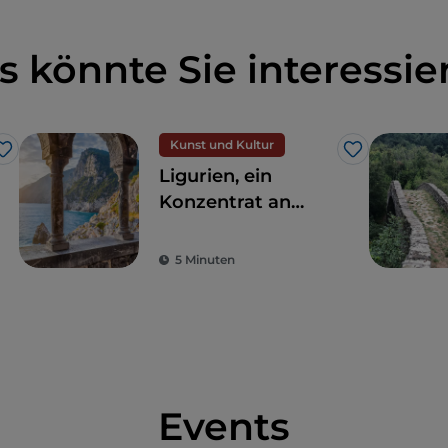
s könnte Sie interessie
Kunst und Kultur
Like
Like
Ligurien, ein
Konzentrat an
Schönheit
zwischen Buchten
5 Minuten
und historischen
Städten
Events