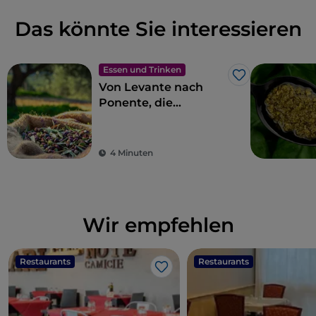
Das könnte Sie interessieren
Essen und Trinken
Like
Von Levante nach
Ponente, die
ligurische Küche in
11 Etappen
4 Minuten
Wir empfehlen
Restaurants
Restaurants
Like