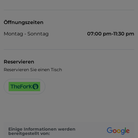
UnionPay über TheFork PAY
Visa
Öffnungszeiten
Behindertengerechter Zugang
Montag - Sonntag
07:00 pm-11:30 pm
Haustiere erlaubt
Behindertengerechtes Badezimmer
Es wird Englisch gesprochen
Reservieren
Reservieren Sie einen Tisch
Es wird Französisch gesprochen
Kindermenü
WLAN
Einige Informationen werden
bereitgestellt von: