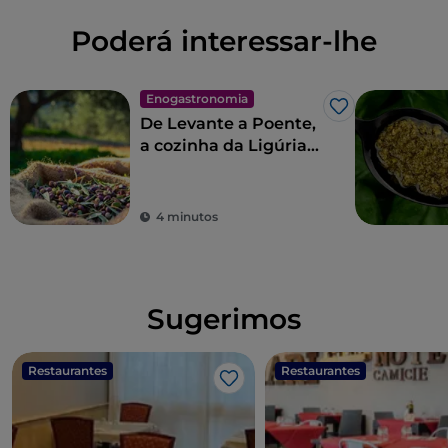
Poderá interessar-lhe
Enogastronomia
Gosto
De Levante a Poente,
a cozinha da Ligúria
em 11 etapas
4 minutos
Sugerimos
Restaurantes
Restaurantes
Gosto