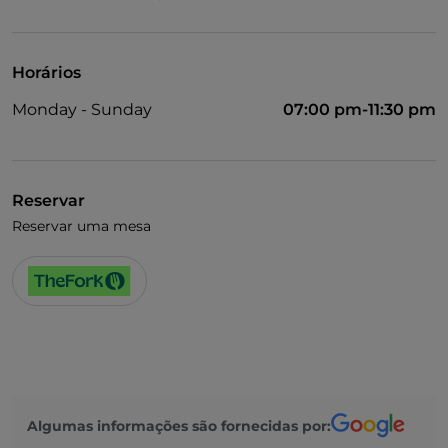
UnionPay via TheFork PAY
Visa
Horários
Acesso para pessoas com deficiência
Monday - Sunday
07:00 pm-11:30 pm
Animais permitidos
Casa de banho para pessoas com deficiência
Fala-se inglês
Reservar
Reservar uma mesa
Fala-se francês
Menu infantil
Wi-Fi
Algumas informações são fornecidas por: