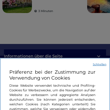
Natur und heimeligen
Dörfern
3 Minuten
Informationen über die Seite
Schließen
Nützliche Links
Präferenz bei der Zustimmung zur
Verwendung von Cookies
Login
Diese Website verwendet technische und Profiling-
Cookies für Werbezwecke, um die Navigation auf der
Bleiben wir in Kontakt
Website zu verbessern und aggregierte Analysen
durchzuführen. Sie können jederzeit entscheiden,
welchen Cookies (nach Kategorien unterteilt) Sie
zustimmen, welche Sie verweigern oder widerrufen