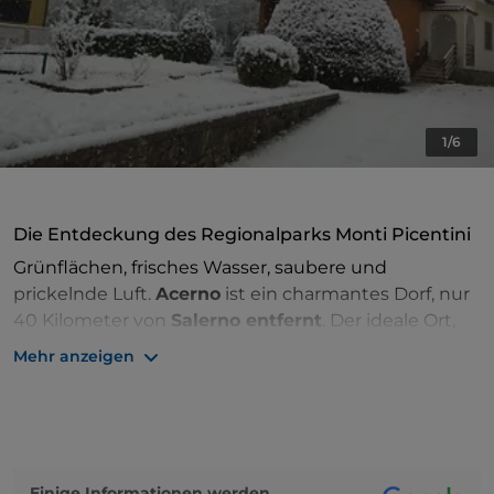
1/6
Die Entdeckung des Regionalparks Monti Picentini
Grünflächen, frisches Wasser, saubere und
prickelnde Luft.
Acerno
ist ein charmantes Dorf, nur
40 Kilometer von
Salerno entfernt
. Der ideale Ort,
um der Stadt zu entfliehen und ein paar Stunden
Mehr anzeigen
oder Tage in perfekter Harmonie mit der Natur zu
verbringen.
Das Dorf liegt auf einer Ebene von 740 Metern über
dem Meeresspiegel im Herzen des
Regionalparks
Einige Informationen werden