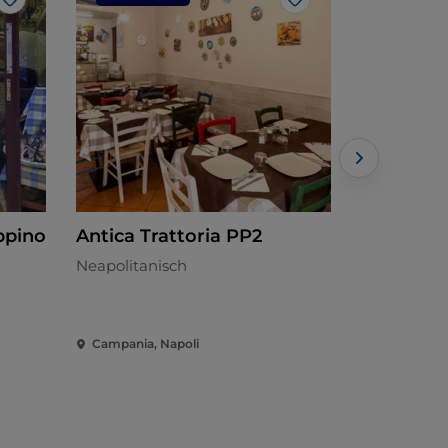
Like
Like
ppino
Antica Trattoria PP2
dom santi
Neapolitanisch
Neapolitan
Campania, Napoli
Campania, 