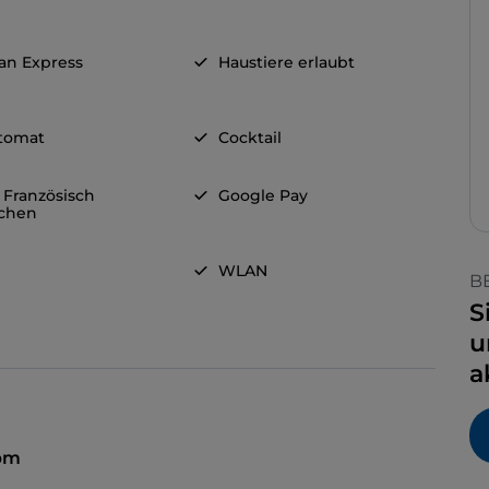
an Express
Haustiere erlaubt
tomat
Cocktail
 Französisch
Google Pay
chen
WLAN
B
S
u
a
pm