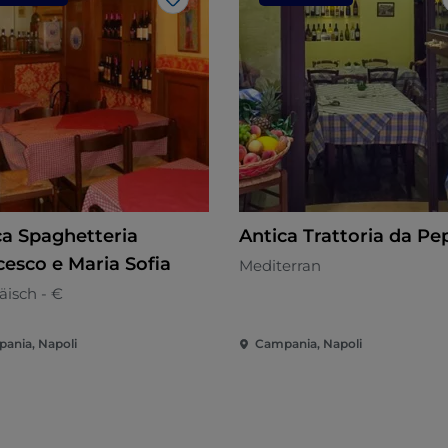
Like
ca Spaghetteria
Antica Trattoria da Pe
cesco e Maria Sofia
Mediterran
äisch - €
ania, Napoli
Campania, Napoli