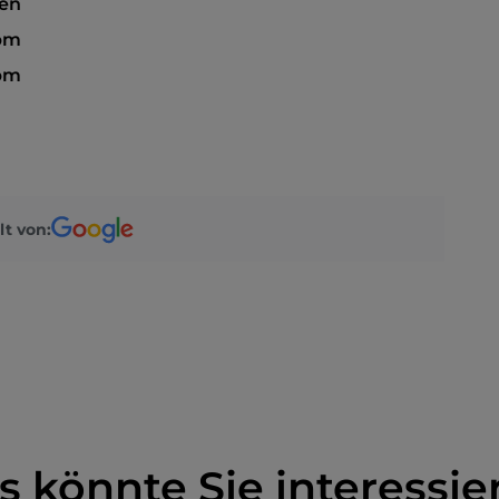
sen
pm
pm
lt von:
s könnte Sie interessie