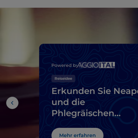
Powered by
Reiseidee
Erkunden Sie Neap
und die
Phlegräischen
Felder – eine Reise
durch die Geschich
Mehr erfahren