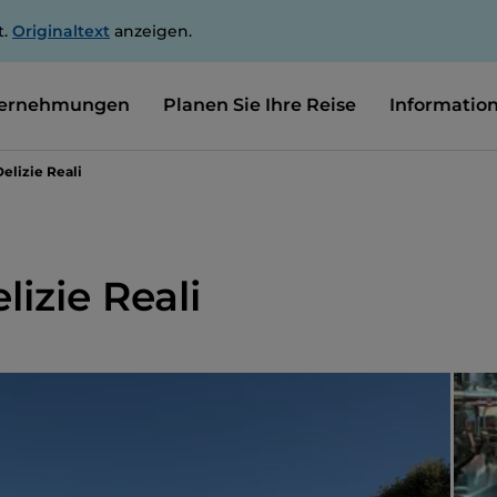
t.
Originaltext
anzeigen.
ernehmungen
Planen Sie Ihre Reise
Informatio
Delizie Reali
lizie Reali