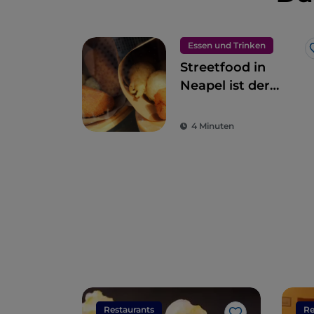
Essen und Trinken
Streetfood in
Neapel ist der
Inbegriff des
Gaumenschmauses
4 Minuten
Restaurants
Re