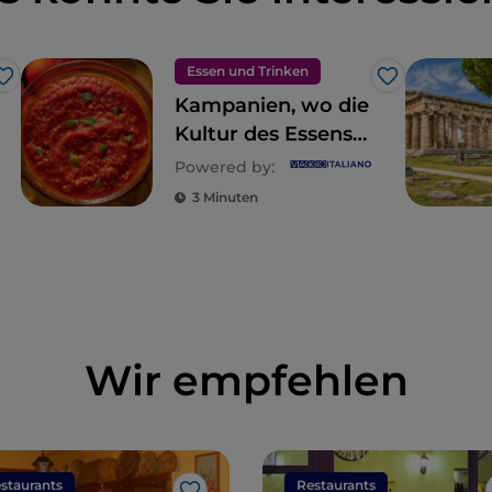
Essen und Trinken
Like
Like
Kampanien, wo die
Kultur des Essens
eine Lebensart ist
Powered by:
3 Minuten
Wir empfehlen
staurants
Restaurants