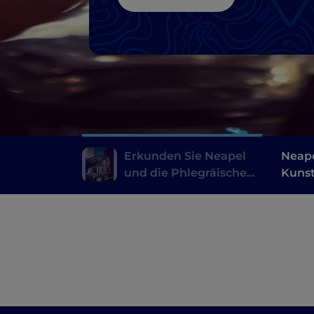
und das Meer
Erkunden Sie Neapel
Neape
und die Phlegräischen
Kunst
Felder – eine Reise
Schät
durch die Geschichte
und das Meer