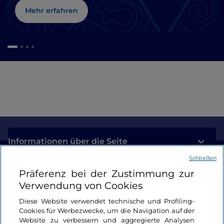
Mehr erfahren
Informationen über die Seite
Schließen
Nützliche Links
Präferenz bei der Zustimmung zur
Verwendung von Cookies
Login
Diese Website verwendet technische und Profiling-
Cookies für Werbezwecke, um die Navigation auf der
Bleiben wir in Kontakt
Website zu verbessern und aggregierte Analysen