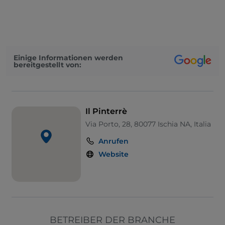
UnionPay über TheFork PAY
Visa
Behindertengerechter Zugang
Einige Informationen werden
bereitgestellt von:
Haustiere erlaubt
Behindertengerechtes Badezimmer
Es wird Deutsch gesprochen
Il Pinterrè
Es wird Englisch gesprochen
Via Porto, 28, 80077 Ischia NA, Italia
Kindermenü
Anrufen
WLAN
Website
BETREIBER DER BRANCHE