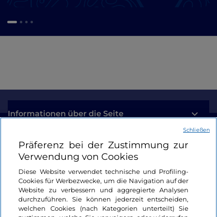
Informationen über die Seite
Schließen
Nützliche Links
Präferenz bei der Zustimmung zur
Verwendung von Cookies
Login
Diese Website verwendet technische und Profiling-
Cookies für Werbezwecke, um die Navigation auf der
Bleiben wir in Kontakt
Website zu verbessern und aggregierte Analysen
durchzuführen. Sie können jederzeit entscheiden,
welchen Cookies (nach Kategorien unterteilt) Sie