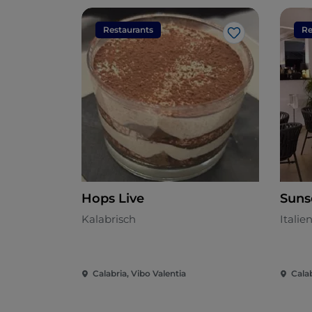
Restaurants
Re
Like
Hops Live
Suns
Kalabrisch
Italie
Calabria, Vibo Valentia
Cala