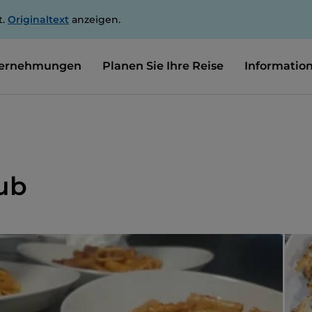
t.
Originaltext
anzeigen.
ernehmungen
Planen Sie Ihre Reise
Informatio
Pub