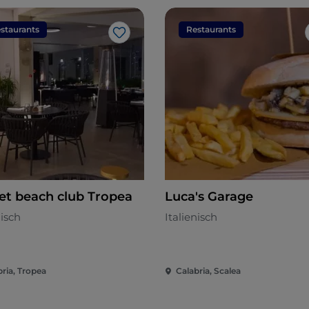
staurants
Restaurants
Like
et beach club Tropea
Luca's Garage
nisch
Italienisch
bria, Tropea
Calabria, Scalea