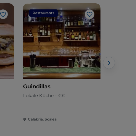
Restaurants
Restaura
Like
Like
Guindillas
Tortuga 
Lokale Küche - €€
Italienisch
Calabria, Scalea
Calabria, T