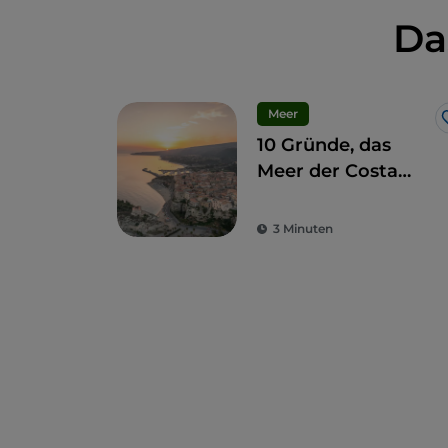
Da
Meer
10 Gründe, das
Meer der Costa
degli Dei im Winter
zu besuchen
3 Minuten