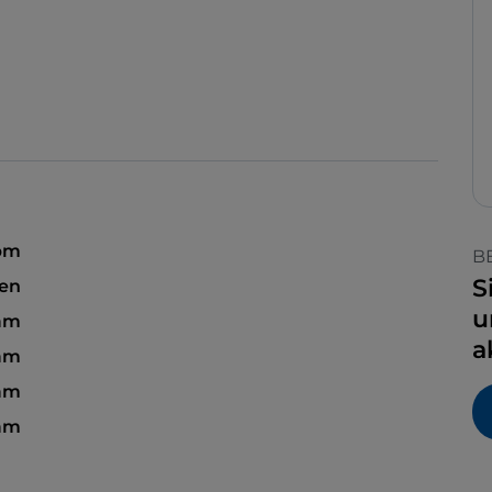
 pm
B
S
sen
u
am
a
 am
 am
 am