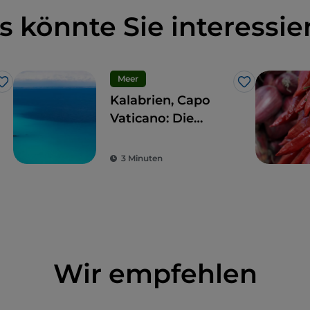
s könnte Sie interessie
Meer
Like
Like
Kalabrien, Capo
Vaticano: Die
„Costabella“, die
wunderschöne
3 Minuten
Küste
Wir empfehlen