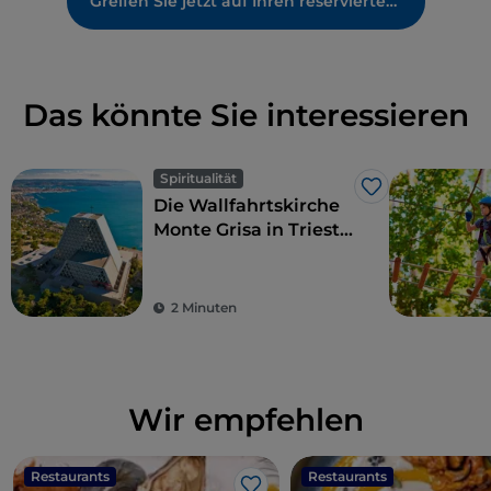
Greifen Sie jetzt auf Ihren reservierten Bereich zu
Das könnte Sie interessieren
Spiritualität
Like
Die Wallfahrtskirche
Monte Grisa in Triest,
ein Symbol des
Friedens und der
Freundschaft
2 Minuten
zwischen Ost und
West
Wir empfehlen
Restaurants
Restaurants