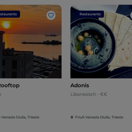
staurants
Restaurants
Like
Rooftop
Adonis
n
Libanesisch - €€
i-Venezia Giulia, Trieste
Friuli-Venezia Giulia, Trieste