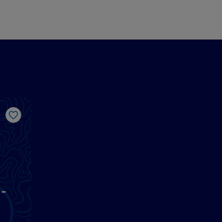
Like
-