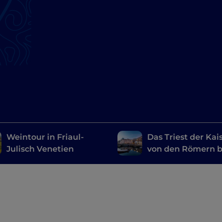
Weintour in Friaul-
Das Triest der Kais
Julisch Venetien
von den Römern b
den Habsburgern