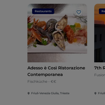
Restaurants
Re
Like
Adesso è Così Ristorazione
7th 
Contemporanea
Fusio
Fischküche - €€
Friuli-Venezia Giulia, Trieste
Friul