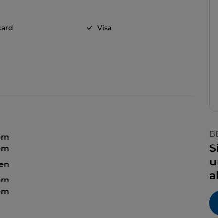
card
Visa
B
 pm
S
 pm
u
sen
a
 pm
 pm