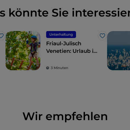
s könnte Sie interessie
Unterhaltung
Like
Like
Friaul-Julisch
Venetien: Urlaub in
luftiger Höhe (auf
einem Baum) im
3 Minuten
Trieste Adventure
Park
Wir empfehlen