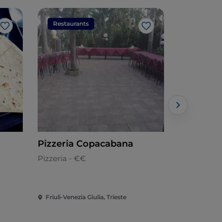
Restaurants
Restaura
Like
Like
Pizzeria Copacabana
Pep's Fi
Pizzeria - €€
Fischküche
Friuli-Venezia Giulia, Trieste
Friuli-Venezi