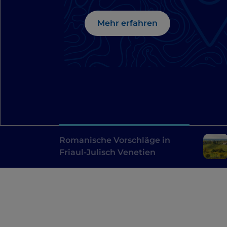
Mehr erfahren
Romanische Vorschläge in
Friaul-Julisch Venetien