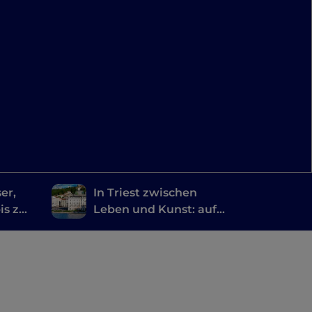
er,
In Triest zwischen
is zu
Leben und Kunst: auf
den Spuren der großen
Schriftsteller Joyce,
Svevo, Saba und Rilke