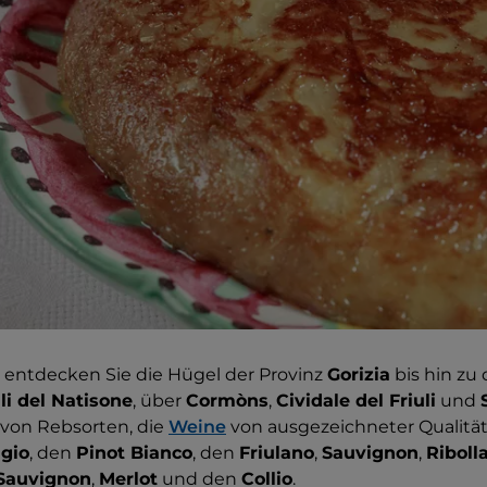
entdecken Sie die Hügel der Provinz
Gorizia
bis hin zu
li del Natisone
, über
Cormòns
,
Cividale del Friuli
und
e von Rebsorten, die
Weine
von ausgezeichneter Qualität
igio
, den
Pinot Bianco
, den
Friulano
,
Sauvignon
,
Ribolla
Sauvignon
,
Merlot
und den
Collio
.