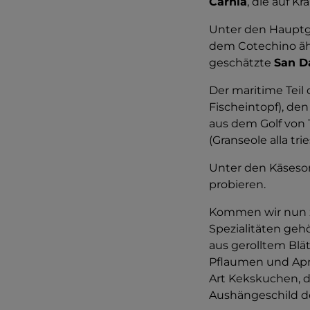
Carnia
, die auf K
Unter den Hauptg
dem Cotechino äh
geschätzte
San D
Der maritime Teil
Fischeintopf), de
aus dem Golf von T
(Granseole alla trie
Unter den Käsesor
probieren.
Kommen wir nun z
Spezialitäten gehö
aus gerolltem Blä
Pflaumen und Apr
Art Kekskuchen, d
Aushängeschild de