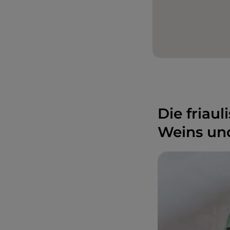
Die friau
Weins und