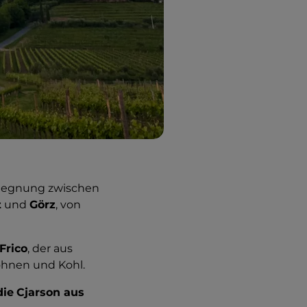
egegnung zwischen
t
und
Görz
, von
Frico
, der aus
Bohnen und Kohl.
die
Cjarson aus