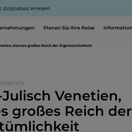
t.
Originaltext
anzeigen.
ernehmungen
Planen Sie Ihre Reise
Informatio
enetien, kleines großes Reich der Eigentümlichkeit
 VENETIEN
-Julisch Venetien,
es großes Reich der
tümlichkeit