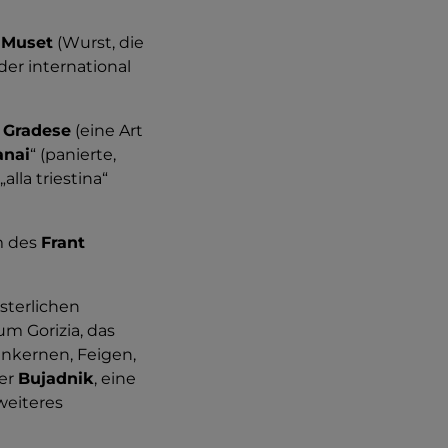
r
Muset
(Wurst, die
er international
a Gradese
(eine Art
anai
“ (panierte,
lla triestina“
m des
Frant
österlichen
um Gorizia, das
enkernen, Feigen,
er
Bujadnik
, eine
weiteres