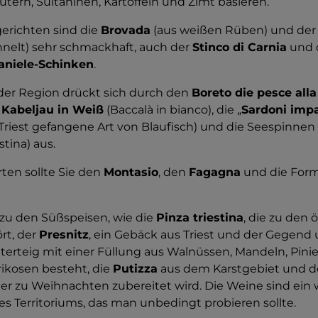
räutern, Sultaninen, Kartoffeln und Zimt basieren.
erichten sind die
Brovada
(aus weißen Rüben) und de
nelt) sehr schmackhaft, auch der
Stinco di Carnia
und d
aniele-Schinken
.
 der Region drückt sich durch den
Boreto die pesce all
n
Kabeljau in Weiß
(Baccalà in bianco), die „
Sardoni imp
riest gefangene Art von Blaufisch) und die Seespinnen „a
stina) aus.
ten sollte Sie den
Montasio
, den
Fagagna
und die For
u den Süßspeisen, wie die
Pinza triestina
, die zu den 
rt, der
Presnitz
, ein Gebäck aus Triest und der Gegend 
tterteig mit einer Füllung aus Walnüssen, Mandeln, Pini
ikosen besteht, die
Putizza
aus dem Karstgebiet und d
er zu Weihnachten zubereitet wird. Die Weine sind ein 
s Territoriums, das man unbedingt probieren sollte.