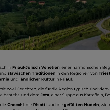
sch in
Friaul-Julisch Venetien
, einer harmonischen B
und
slawischen Traditionen
in den Regionen von
Tries
arnia
und
ländlicher Kultur
in
Friaul
.
mit zwei Gerichten, die für die Region typisch sind: dem
äse besteht, und dem
Jota
, einer Suppe aus Kartoffeln, 
 die
Gnocchi
,
die
Risotti
und die
gefüllten Nudeln
, wie