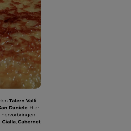
 den
Tälern Valli
San Daniele
: Hier
 hervorbringen,
 Gialla
,
Cabernet