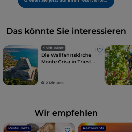
Greifen Sie jetzt auf Ihren reservierten Bereich zu
Das könnte Sie interessieren
Spiritualität
Like
Die Wallfahrtskirche
Monte Grisa in Triest,
ein Symbol des
Friedens und der
Freundschaft
2 Minuten
zwischen Ost und
West
Wir empfehlen
Restaurants
Restaurants