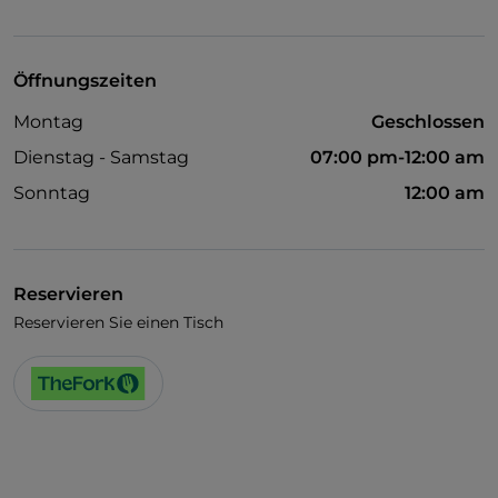
UnionPay über TheFork PAY
Visa
Öffnungszeiten
Behindertengerechter Zugang
Montag
Geschlossen
Es wird Englisch gesprochen
Dienstag - Samstag
07:00 pm-12:00 am
Es wird Französisch gesprochen
Sonntag
12:00 am
WLAN
Reservieren
Reservieren Sie einen Tisch