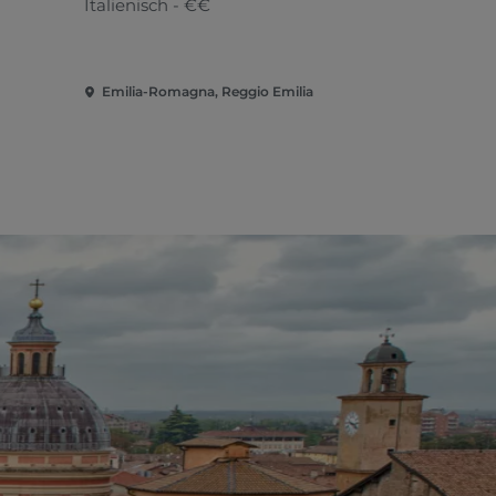
Italienisch - €€
Japanisch -
Emilia-Romagna, Reggio Emilia
Emilia-Rom