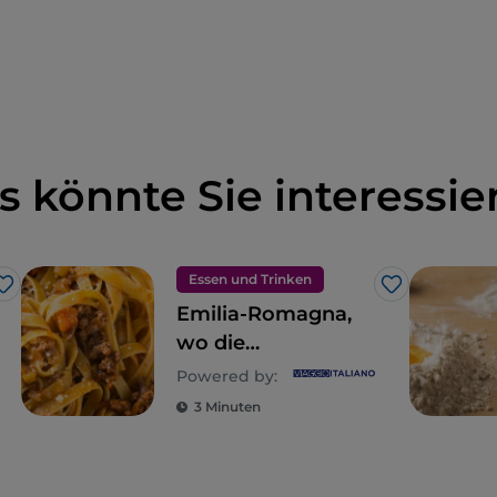
s könnte Sie interessie
Essen und Trinken
Like
Like
Emilia-Romagna,
wo die
Gastronomie ein
Powered by:
Reich der Sinne ist
3 Minuten