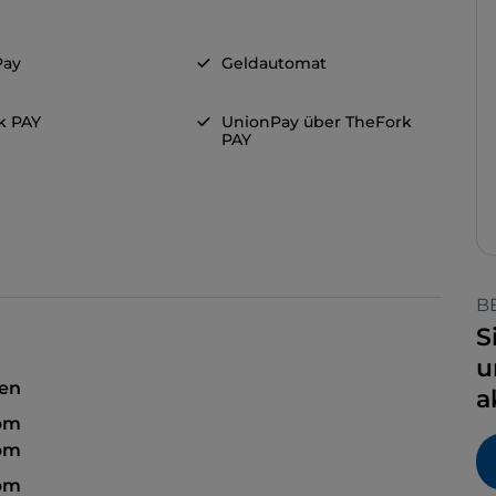
Pay
Geldautomat
k PAY
UnionPay über TheFork
PAY
B
S
u
sen
a
 pm
 pm
 pm