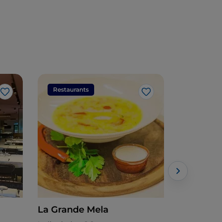
Restaurants
Restaura
Like
Like
La Grande Mela
Sushi Re 