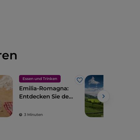
ren
Essen und Trinken
Ess
Like
Emilia-Romagna:
Emi
Entdecken Sie den
eine
Tortello
des
3 Minuten
4 M