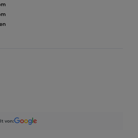
 pm
 pm
sen
lt von: