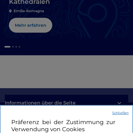
Kathedralen
Emilia-Romagna
Mehr erfahren
Informationen über die Seite
Schließen
Nützliche Links
Präferenz bei der Zustimmung zur
Verwendung von Cookies