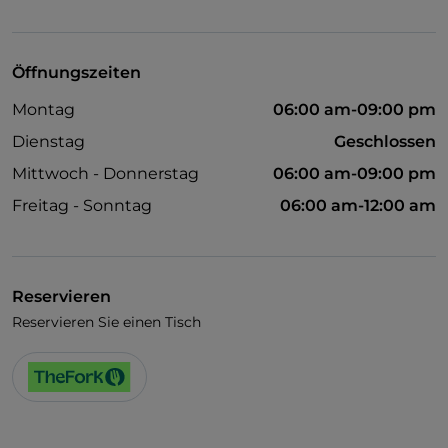
Cocktail
Es wird Englisch gesprochen
Öffnungszeiten
Es wird Französisch gesprochen
Montag
06:00 am-09:00 pm
Mastercard
Dienstag
Geschlossen
Bezahlung mit Satispay
Mittwoch - Donnerstag
06:00 am-09:00 pm
Parkplatz
Freitag - Sonntag
06:00 am-12:00 am
Swimmingpool
Tische im Außenbereich
Reservieren
Visa
Reservieren Sie einen Tisch
WLAN
Kinderbereich