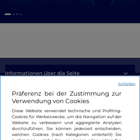
Informationen über die Seite
Schließen
Nützliche Links
Präferenz bei der Zustimmung zur
Verwendung von Cookies
Login
Diese Website verwendet technische und Profiling-
Cookies für Werbezwecke, um die Navigation auf der
Bleiben wir in Kontakt
Website zu verbessern und aggregierte Analysen
durchzuführen. Sie können jederzeit entscheiden,
welchen Cookies (nach Kategorien unterteilt) Sie