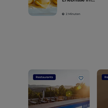
Erlebnisse im
Geschmacksparadie
2 Minuten
Restaurants
Re
Like