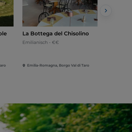
ole
La Bottega del Chisolino
Bar Repu
Emilianisch - €€
Ligurisch
Taro
Emilia-Romagna, Borgo Val di Taro
Emilia-Roma