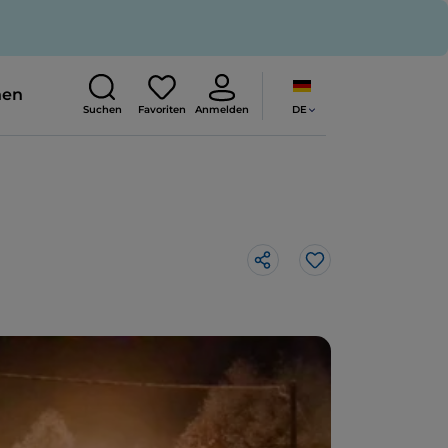
nen
DE
Suchen
Favoriten
Anmelden
Like