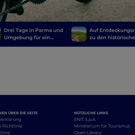
Drei Tage in Parma und
Auf Entdeckungsr
Umgebung für ein
zu den historisch
langes Wochenende
Wegen in der Emil
voller Wellness und
Entspannung
EN ÜBER DIE SEITE
NÜTZLICHE LINKS
zerklärung
ENIT S.p.A.
-Richtlinie
Ministerium für Tourismus
linie
Open Library