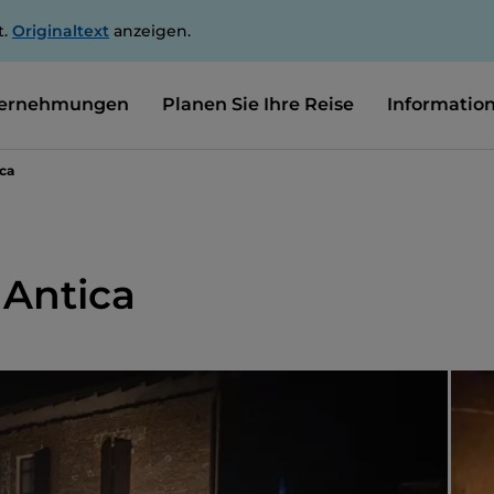
t.
Originaltext
anzeigen.
ernehmungen
Planen Sie Ihre Reise
Informatio
ica
 Antica