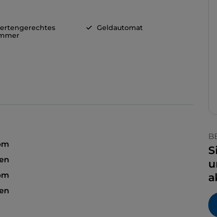
ertengerechtes
Geldautomat
immer
B
 pm
S
sen
u
 pm
a
sen