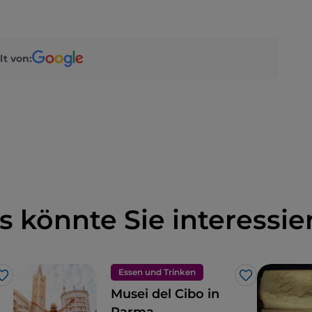
lt von:
s könnte Sie interessie
Essen und Trinken
Like
Like
Musei del Cibo in