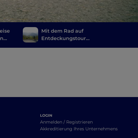
eise
Mit dem Rad auf
en
Entdeckungstour
ia
durch die Täler von
Parma
LOGIN
Anmelden / Registrieren
Akkreditierung Ihres Unternehmens