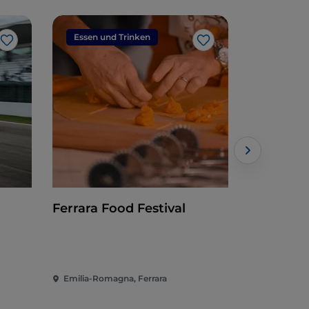
Essen und Trinken
Veransta
Like
Like
Ferrara Food Festival
Internati
Ferrara
Emilia-Romagna, Ferrara
Emilia-Rom