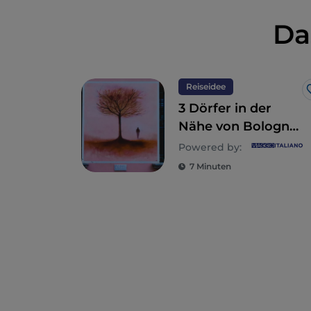
Da
Reiseidee
3 Dörfer in der
Nähe von Bologna,
perfekt für einen
Powered by:
Tagesausflug
7 Minuten