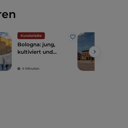
ren
Kunststädte
Kun
Like
Bologna: jung,
Erl
kultiviert und
Bol
großzügig
Tag
4 Minuten
7 M