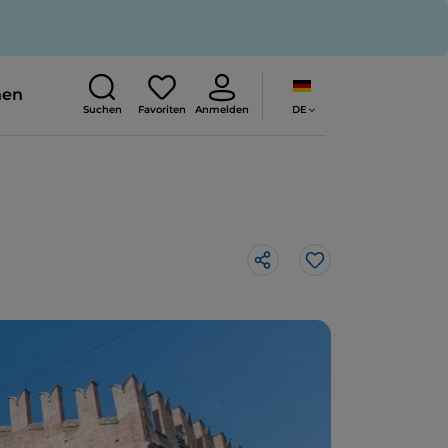
nen
DE
Suchen
Favoriten
Anmelden
Like