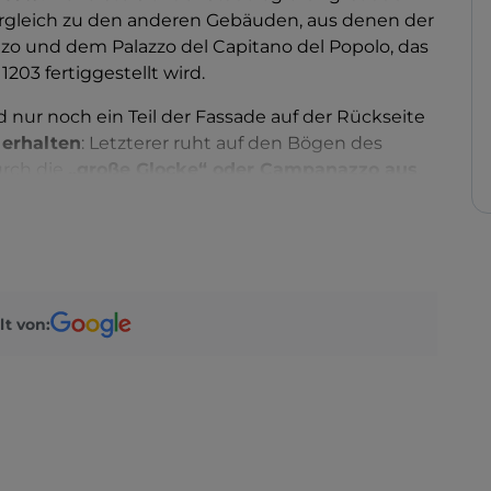
ergleich zu den anderen Gebäuden, aus denen der
zo und dem Palazzo del Capitano del Popolo, das
203 fertiggestellt wird.
 nur noch ein Teil der Fassade auf der Rückseite
 erhalten
: Letzterer ruht auf den Bögen des
urch die
„große Glocke“ oder Campanazzo aus
,
sen läutet.
renoviert, wobei die Säulen aus dem 13.
 und Tausenden von gemeißelten Kacheln
n die Bedeutung des Ortes wider: Der
Salone del
wurde zunächst in ein öffentliches Theater
lt von:
r Ballspiele und das sogenannte Jeu de Paume.
mit wunderschönen Fresken.
chen Effekt des
Voltone del Podestà
, der es
einer Ecke zur anderen zu sprechen, ähnlich wie