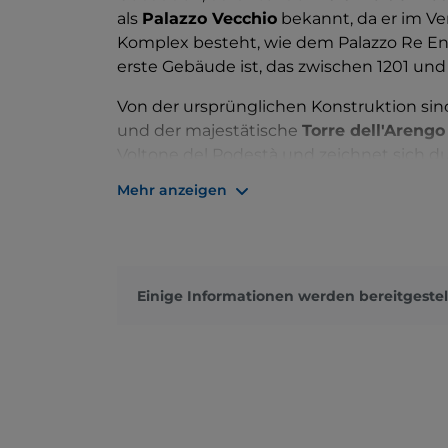
als
Palazzo Vecchio
bekannt, da er im V
Komplex besteht, wie dem Palazzo Re En
erste Gebäude ist, das zwischen 1201 und 1
Von der ursprünglichen Konstruktion sind
und der majestätische
Torre dell'Arengo
Voltone del Podestà und zeichnet sich d
die auch heute noch zu besonderen Anläs
Mehr anzeigen
Der Palazzo del Podestà wurde mehrmals 
Jahrhundert mit massiven Steinblöcken
ergänzt wurden. Die Innenräume spiegel
Podestà
, der als Gerichtssaal entstand, 
Einige Informationen werden bereitgestel
umgewandelt und dann in einen Raum fü
Heute empfängt der Saal die Besucher 
Probieren Sie den merkwürdigen akustis
Ihnen ermöglicht, ohne Anstrengung von 
bei der
„stillen Post“.