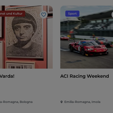
nst und Kultur
Sport
Like
 Varda!
ACI Racing Weekend
ia-Romagna, Bologna
Emilia-Romagna, Imola