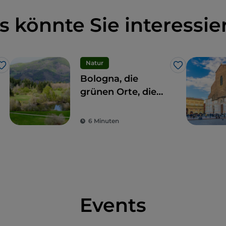
s könnte Sie interessie
Natur
Like
Like
Bologna, die
grünen Orte, die
man sich nicht
entgehen lassen
6 Minuten
sollte
Events