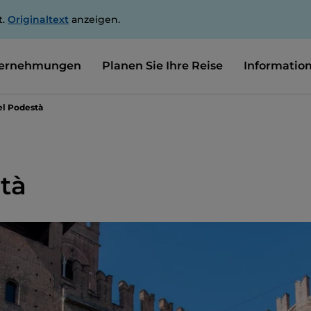
t.
Originaltext
anzeigen.
ernehmungen
Planen Sie Ihre Reise
Informatio
el Podestà
tà