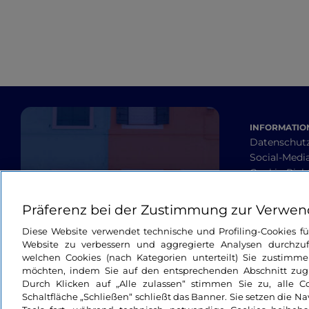
INFORMATION
Datenschut
Social-Media
Cookie-Richt
Barrierefrei
Allgemeine
Präferenz bei der Zustimmung zur Verwen
Diese Website verwendet technische und Profiling-Cookies f
Website zu verbessern und aggregierte Analysen durchzuf
welchen Cookies (nach Kategorien unterteilt) Sie zustimme
möchten, indem Sie auf den entsprechenden Abschnitt zugre
Durch Klicken auf „Alle zulassen“ stimmen Sie zu, alle C
Schaltfläche „Schließen“ schließt das Banner. Sie setzen die N