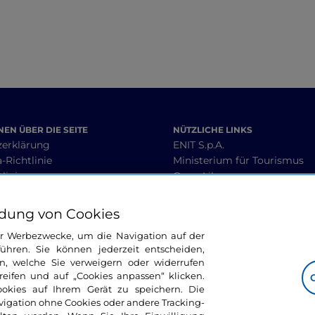
EN ÜBER DIE SEITE
NÜTZLICHE LINKS
zerklärung
ENIT S.p.A.
-Richtlinie
Ministerium für Tourismus
linie
Open Library
heit
Interoperabilitätsleitlinien
 Geschäftsbedingungen
dung von Cookies
ür Werbezwecke, um die Navigation auf der
ühren. Sie können jederzeit entscheiden,
BLEIBEN WIR IN KONTAKT
n, welche Sie verweigern oder widerrufen
ifen und auf „Cookies anpassen“ klicken.
ookies auf Ihrem Gerät zu speichern. Die
avigation ohne Cookies oder andere Tracking-