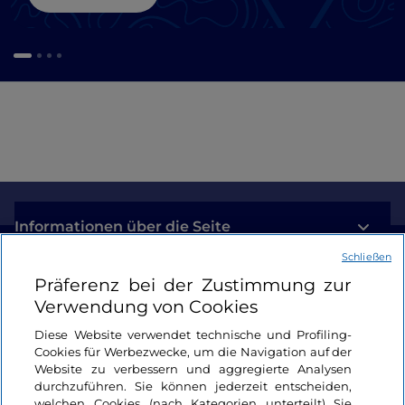
Informationen über die Seite
Schließen
Nützliche Links
Präferenz bei der Zustimmung zur
Verwendung von Cookies
Login
Diese Website verwendet technische und Profiling-
Cookies für Werbezwecke, um die Navigation auf der
Bleiben wir in Kontakt
Website zu verbessern und aggregierte Analysen
durchzuführen. Sie können jederzeit entscheiden,
welchen Cookies (nach Kategorien unterteilt) Sie