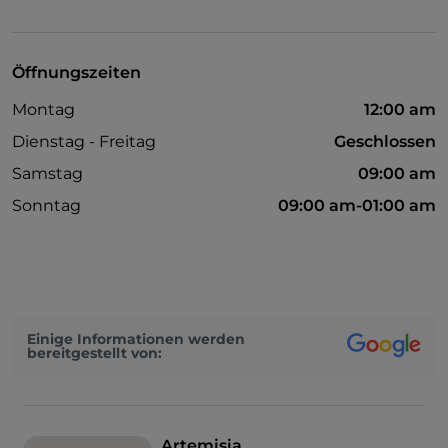
TheFork PAY
UnionPay über TheFork PAY
Öffnungszeiten
Visa
Montag
12:00 am
Behindertengerechter Zugang
Dienstag - Freitag
Geschlossen
Cocktail
Samstag
09:00 am
Es wird Englisch gesprochen
Sonntag
09:00 am-01:00 am
WLAN
Einige Informationen werden
bereitgestellt von:
Artemisia