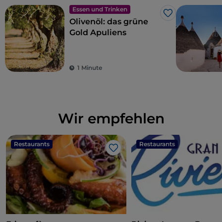
Essen und Trinken
Like
Olivenöl: das grüne
Gold Apuliens
1 Minute
Wir empfehlen
Restaurants
Restaurants
Like