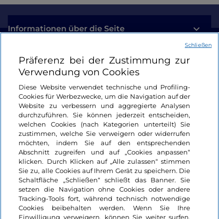
Informationen über die Seite
Schließen
Nützliche Links
Präferenz bei der Zustimmung zur
Verwendung von Cookies
Login
Diese Website verwendet technische und Profiling-
Cookies für Werbezwecke, um die Navigation auf der
Bleiben wir in Kontakt
Website zu verbessern und aggregierte Analysen
durchzuführen. Sie können jederzeit entscheiden,
welchen Cookies (nach Kategorien unterteilt) Sie
zustimmen, welche Sie verweigern oder widerrufen
möchten, indem Sie auf den entsprechenden
Abschnitt zugreifen und auf „Cookies anpassen“
klicken. Durch Klicken auf „Alle zulassen“ stimmen
Sie zu, alle Cookies auf Ihrem Gerät zu speichern. Die
Schaltfläche „Schließen“ schließt das Banner. Sie
setzen die Navigation ohne Cookies oder andere
Tracking-Tools fort, während technisch notwendige
Cookies beibehalten werden. Wenn Sie Ihre
Einwilligung verweigern, können Sie weiter surfen,