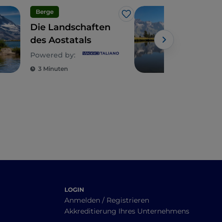
Berge
Ber
Like
Die Landschaften
Aost
des Aostatals
stre
Out
Powered by:
in 
3 Minuten
4 M
LOGIN
Anmelden / Registrieren
Akkreditierung Ihres Unternehmens