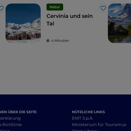
Natur
Like
Like
Cervinia und sein
Tal
4 Minuten
EN ÜBER DIE SEITE
NÜTZLICHE LINKS
zerklärung
ENIT S.p.A.
-Richtlinie
Ministerium für Tourismus