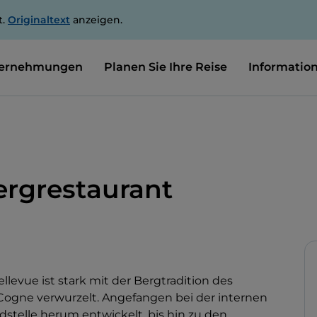
t.
Originaltext
anzeigen.
ernehmungen
Planen Sie Ihre Reise
Informatio
ergrestaurant
levue ist stark mit der Bergtradition des
Cogne verwurzelt. Angefangen bei der internen
dstelle herum entwickelt, bis hin zu den