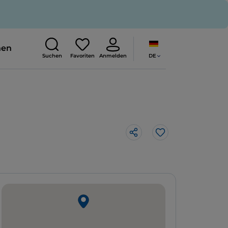
nen
DE
Suchen
Favoriten
Anmelden
Like