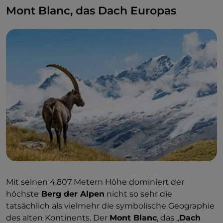
unbestrittene Ernsthaftigkeit. Und doch geht all
Mont Blanc, das Dach Europas
diese Strenge und Erhabenheit in Form und Klima
seit jeher mit der besonderen Anmut der
Dörfer
, der
weit oben gelegenen
Ortschaften
, der
kleinen
Städte
im Tal
sowie einer hartnäckigen und gut
funktionierenden
landwirtschaftlichen Praxis
einher. Es ist also nicht schwer zu glauben, dass
diese Orte ein beliebtes Ziel für den
Bergtourismus
in all seinen Formen und zu jeder Jahreszeit sind.
Mit seinen 4.807 Metern Höhe dominiert der
höchste
Berg der Alpen
nicht so sehr die
tatsächlich als vielmehr die symbolische Geographie
des alten Kontinents. Der
Mont Blanc
, das „
Dach