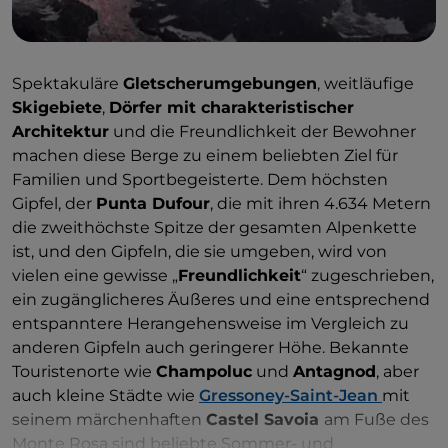
Spektakuläre
Gletscherumgebungen
, weitläufige
Skigebiete
,
Dörfer mit charakteristischer
Architektur
und die Freundlichkeit der Bewohner
machen diese Berge zu einem beliebten Ziel für
Familien und Sportbegeisterte. Dem höchsten
Gipfel, der
Punta Dufour
, die mit ihren 4.634 Metern
die zweithöchste Spitze der gesamten Alpenkette
ist, und den Gipfeln, die sie umgeben, wird von
vielen eine gewisse „
Freundlichkeit
“ zugeschrieben,
ein zugänglicheres Äußeres und eine entsprechend
entspanntere Herangehensweise im Vergleich zu
anderen Gipfeln auch geringerer Höhe. Bekannte
Touristenorte wie
Champoluc
und
Antagnod
, aber
auch kleine Städte wie
Gressoney-Saint-Jean
mit
seinem märchenhaften
Castel Savoia
am Fuße des
Monte Rosa sind beliebte Sommer- und