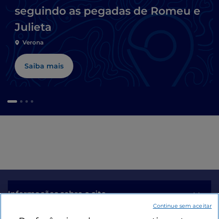
seguindo as pegadas de Romeu e
Julieta
Verona
Saiba mais
Informações sobre o site
Continue sem aceitar