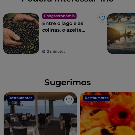
Enogastronomia
Gosto
Entre o lago e as
colinas, o azeite
virgem extra Garda
DOP
2 minutos
Sugerimos
Restaurantes
Restaurantes
Gosto