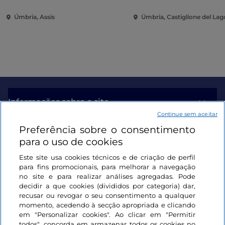
Úmbria, Assis
Úmbria, Castiglione del Lag
Informações sobre o site
Continue sem aceitar
Preferência sobre o consentimento
Ligações úteis
para o uso de cookies
Este site usa cookies técnicos e de criação de perfil
Iniciar sessão
para fins promocionais, para melhorar a navegação
no site e para realizar análises agregadas. Pode
Mantenha-se em contacto
decidir a que cookies (divididos por categoria) dar,
recusar ou revogar o seu consentimento a qualquer
momento, acedendo à secção apropriada e clicando
em "Personalizar cookies". Ao clicar em "Permitir
todos", concorda em armazenar todos os cookies no