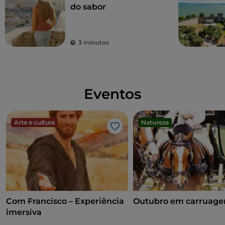
do sabor
3 minutos
Eventos
Arte e cultura
Natureza
Gosto
Com Francisco – Experiência
Outubro em carruag
imersiva