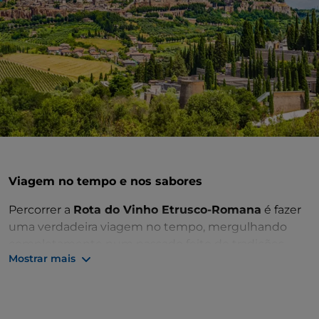
Viagem no tempo e nos sabores
Percorrer a
Rota do Vinho Etrusco-Romana
é fazer
uma verdadeira viagem no tempo, mergulhando
completamente num passado feito de tradições,
Mostrar mais
folclore, história e, claro, de excelência gastronómica
e vínica. Estamos na
Úmbria
, ao longo do curso do
rio Tibre, onde os etruscos e depois os romanos
criaram uma rica civilização.