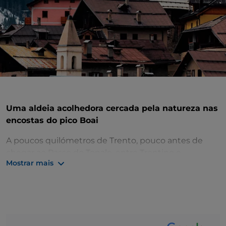
Uma aldeia acolhedora cercada pela natureza nas
encostas do pico Boai
A poucos quilómetros de Trento, pouco antes de
chegar ao Passo do Tonale, entre Trentino e
Mostrar mais
Lombardia, deparamos com o pitoresco
Vermiglio
.
Este pequeno município de montanha é constituído
por três aldeias agora unidas numa única cidade:
Cortina, Fraviano e Pizzano.
Localizado no extremo setentrional de
Val di Sole
,