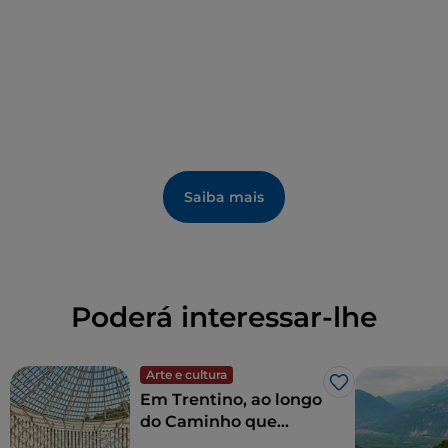
equipado
parque de neve La Bruscadela
, que
conta com uma pista de tubing e airboard, uma
descida para trenós e bobsleighs e um tapete
rolante para subida.
Saiba mais
Poderá interessar-lhe
Arte e cultura
Gosto
Em Trentino, ao longo
do Caminho que
combina arte e