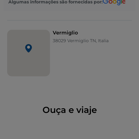
Algumas informações são fornecidas por:
nas encostas meridionais do pico Boai, a aldeia de
Vermiglio é o destino ideal para quem procura férias
pausadas, cercado pela natureza e algumas das mais
belas paisagens de Trentino em qualquer época do
Vermiglio
ano.
38029 Vermiglio TN, Italia
Nos meses de verão, os entusiastas do
trekking
podem
colocar-se à prova entre trilhos de alpinismo
a elevada altitude e caminhos de mulas pouco
frequentados. Os que preferem um passeio tranquilo
encontrarão bosques silenciosos para explorar e
percursos fáceis que conduzem aos
Lagos de San
Leonardo
, em cujas margens pode passar um dia
com toda a família.
Ouça e viaje
Durante a temporada de inverno, por outro lado,
pode desfrutar de 20 quilómetros de pistas de
esqui
cross-country
, de numerosas rotas para passear com
raquetes de neve
em boa companhia e o bem