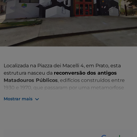
Localizada na Piazza dei Macelli 4, em Prato, esta
estrutura nasceu da
reconversão dos antigos
Matadouros Públicos
, edifícios construídos entre
1930 e 1970, que passaram por uma metamorfose
extraordinária para se tornarem um ponto de
Mostrar mais
referência para os jovens da cidade.
O complexo ocupa uma área de cerca de 8000
metros quadrados e inclui cinco edifícios que, desde
1999, têm sido utilizados para políticas de juventude,
mantendo a propriedade pública e promovendo a