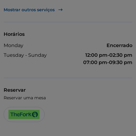
UnionPay via TheFork PAY
Mostrar outros serviços
Visa
Acesso para pessoas com deficiência
Horários
Animais permitidos
Monday
Encerrado
Casa de banho para pessoas com deficiência
Tuesday - Sunday
12:00 pm-02:30 pm
Fala-se inglês
07:00 pm-09:30 pm
Fala-se francês
Wi-Fi
Reservar
Reservar uma mesa