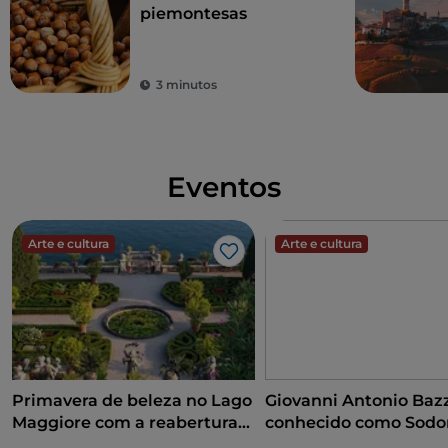
O parque de Racconigi era inicialmente um jardim
piemontesas
italiano projetado no século XVII por ninguém
menos que Le Notre, o arquiteto que acompanhou a
construção dos jardins de Versalhes. A transformação
3 minutos
de algumas áreas da propriedade num parque inglês
ocorreu no século XVIII com um desenho de
Pregliasco. No século seguinte, na década de 1930, o
parque foi redesenhado pelo arquiteto Xavier
Eventos
Kurten. Entre 1800 e 1900 sofreu um período de
declínio, sendo convertido em grande parte no
terreno de uma quinta agrícola e sofrendo as
Arte e cultura
Arte e cultura
Gosto
consequências dos dois conflitos mundiais.
Felizmente, uma série de intervenções e
restaurações trouxeram o parque de volta à forma
desejada pelo arquiteto alemão.
Curiosidade
Primavera de beleza no Lago
Giovanni Antonio Bazz
O parque de Racconigi é particularmente rico em
Maggiore com a reabertura
conhecido como Sodo
aves, incluindo muitas espécies de patos, como o
das Ilhas Borromeu e da Villa
conquista do Renasc