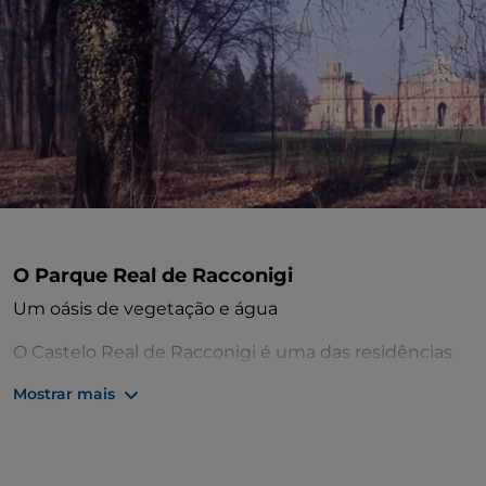
O Parque Real de Racconigi
Um oásis de vegetação e água
O Castelo Real de Racconigi é uma das residências
piemontesas da Casa de Saboia que testemunha os
Mostrar mais
esplendores do passado. A beleza e a importância
histórica fizeram com que estas residências fossem
incluídas na lista do
Património Mundial da UNESCO.
A residência dos Racconigi, muito amada pela família