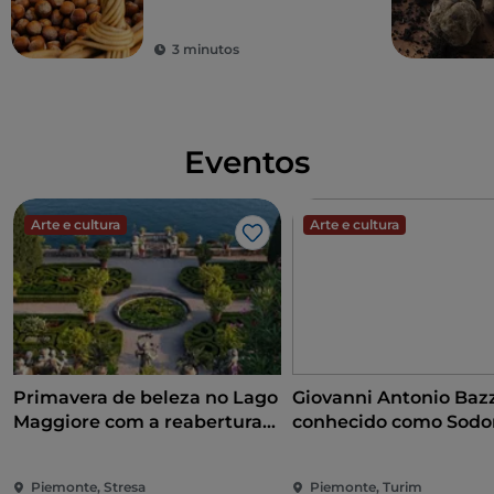
3 minutos
Eventos
Arte e cultura
Arte e cultura
Gosto
Primavera de beleza no Lago
Giovanni Antonio Bazz
Maggiore com a reabertura
conhecido como Sodo
das Ilhas Borromeu e da Villa
conquista do Renasc
Taranto
Piemonte, Stresa
Piemonte, Turim