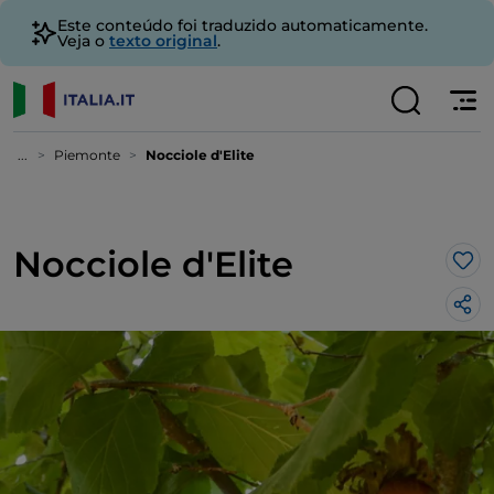
Este conteúdo foi traduzido automaticamente.
Veja o
texto original
.
...
Piemonte
Nocciole d'Elite
Nocciole d'Elite
Gos