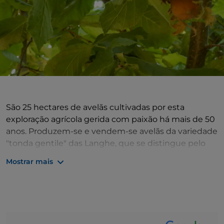
São 25 hectares de avelãs cultivadas por esta
exploração agrícola gerida com paixão há mais de 50
anos. Produzem-se e vendem-se avelãs da variedade
"tonda gentile" das Langhe, que se distingue pelo
seu aroma e sabor. Há avelãs torradas, com ou sem
Mostrar mais
casca, mas também grãos, cremes e pastas de avelã.