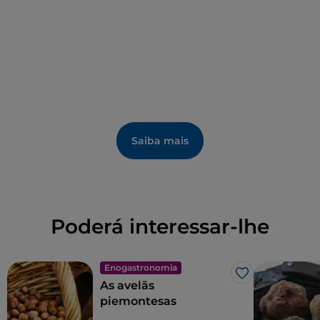
Saiba mais
Poderá interessar-lhe
Enogastronomia
Gosto
As avelãs
piemontesas