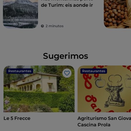
de Turim: eis aonde ir
2 minutos
Sugerimos
Restaurantes
Restaurantes
Gosto
Le 5 Frecce
Agriturismo San Giov
Cascina Prola