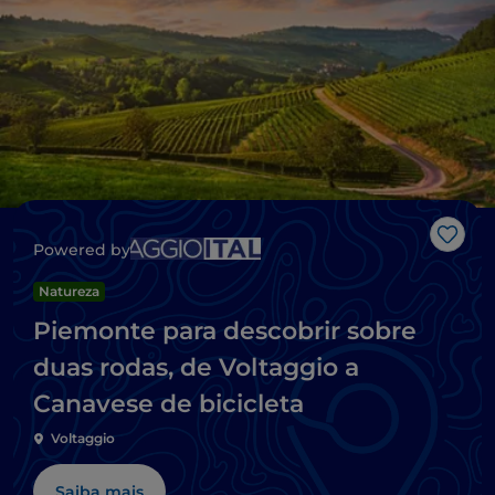
Gost
Powered by
Natureza
Piemonte para descobrir sobre
duas rodas, de Voltaggio a
Canavese de bicicleta
Voltaggio
Saiba mais