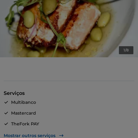
1/8
Serviços
Multibanco
Mastercard
TheFork PAY
UnionPay via TheFork PAY
Mostrar outros serviços