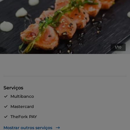
1/10
Serviços
Multibanco
Mastercard
TheFork PAY
UnionPay via TheFork PAY
Mostrar outros serviços