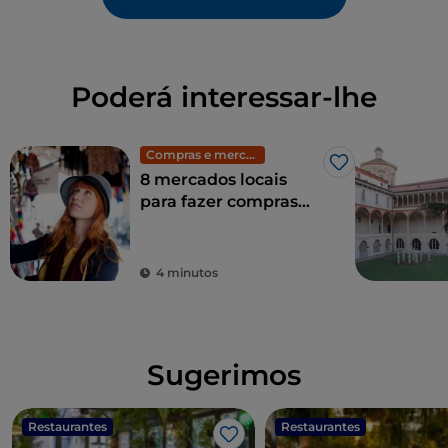
Poderá interessar-lhe
Compras e mercados
Gosto
8 mercados locais
para fazer compras
em Milão: moda
exclusiva a preços
baixos
4 minutos
Sugerimos
Restaurantes
Restaurantes
Gosto