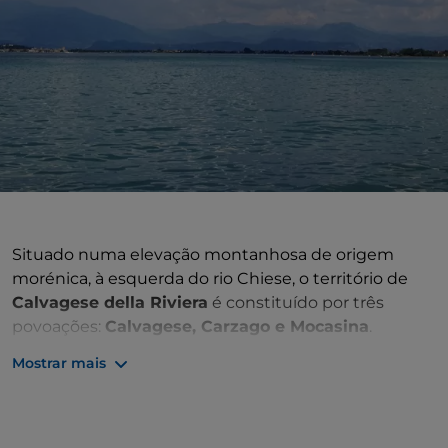
Situado numa elevação montanhosa de origem
morénica, à esquerda do rio Chiese, o território de
Calvagese della Riviera
é constituído por três
povoações:
Calvagese, Carzago e Mocasina
.
Mostrar mais
O povoado desenvolveu-se, possivelmente na
sequência do confisco da
abadia
beneditina de
Leno
em
1196
, sobre um povoado romano e celta
anterior.