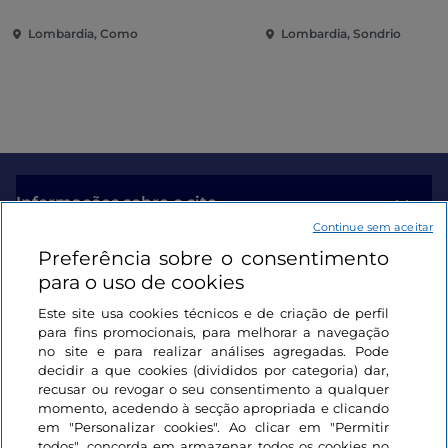
jardins no Lago de Como
Lombardia, Como
Lombardia, Sondrio
Informações sobre o site
Continue sem aceitar
Preferência sobre o consentimento
Ligações úteis
para o uso de cookies
Este site usa cookies técnicos e de criação de perfil
Iniciar sessão
para fins promocionais, para melhorar a navegação
no site e para realizar análises agregadas. Pode
Mantenha-se em contacto
decidir a que cookies (divididos por categoria) dar,
recusar ou revogar o seu consentimento a qualquer
momento, acedendo à secção apropriada e clicando
em "Personalizar cookies". Ao clicar em "Permitir
todos", concorda em armazenar todos os cookies no