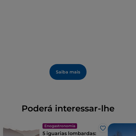
XV
, a
igreja paroquial de São Pedro
, uma
remodelação barroca de uma igreja pré-existente,
como o demonstram alguns vestígios de
frescos
do
século XVI
, e a
igreja paroquial de São Lourenço
,
do século XVIII.
Saiba mais
Poderá interessar-lhe
Enogastronomia
Gosto
5 iguarias lombardas: