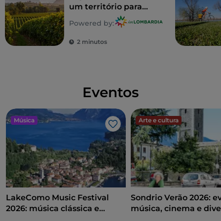
um território para
saborear
Powered by:
2 minutos
Eventos
Música
Arte e cultura
Gosto
LakeComo Music Festival
Sondrio Verão 2026: e
2026: música clássica e
música, cinema e dive
contemporânea entre vilas e
coração da cidade