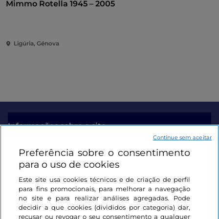
Mimmo Rotella 1945 – 2005
Ligúria, Génova
Informações sobre o site
Continue sem aceitar
Preferência sobre o consentimento
Ligações úteis
para o uso de cookies
Este site usa cookies técnicos e de criação de perfil
Iniciar sessão
para fins promocionais, para melhorar a navegação
no site e para realizar análises agregadas. Pode
Mantenha-se em contacto
decidir a que cookies (divididos por categoria) dar,
recusar ou revogar o seu consentimento a qualquer