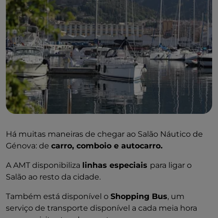
um espaço elegante reservado a barcos a motor,
bem como uma área de relaxamento onde os
visitantes podem desfrutar dos espetáculos. A
mesma área acolherá o Vip lounge, um local
exclusivo de hospitalidade enriquecido por parceiros
entre as marcas de luxo e de estilo de vida mais
prestigiadas. O programa detalhado será publicado
no site do evento.
Há muitas maneiras de chegar ao Salão Náutico de
Génova: de
carro, comboio e autocarro.
A AMT
disponibiliza
linhas especiais
para ligar o
Salão ao resto da cidade.
Também está disponível o
Shopping Bus
, um
serviço de transporte disponível a cada meia hora