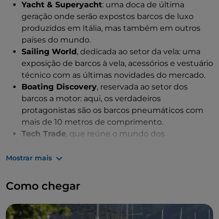
Yacht & Superyacht
: uma doca de última
geração onde serão expostos barcos de luxo
produzidos em Itália, mas também em outros
países do mundo.
Sailing World
, dedicada ao setor da vela: uma
exposição de barcos à vela, acessórios e vestuário
técnico com as últimas novidades do mercado.
Boating Discovery
, reservada ao setor dos
barcos a motor: aqui, os verdadeiros
protagonistas são os barcos pneumáticos com
mais de 10 metros de comprimento.
Tech Trade
, que reúne o mundo dos
componentes e acessórios: voltada para
atividades
business to business
, esta área é
Mostrar mais
dedicada a acessórios de última geração.
Living the Sea
: a área para todos os que amam o
Como chegar
mar
A completar as atrações, encontra-se a Power Village: