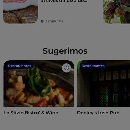
através da piza de
Gabriele Bonci
3 minutos
Sugerimos
Restaurantes
Restaurantes
Gosto
Lo Sfizio Bistro’ & Wine
Dooley’s Irish Pub