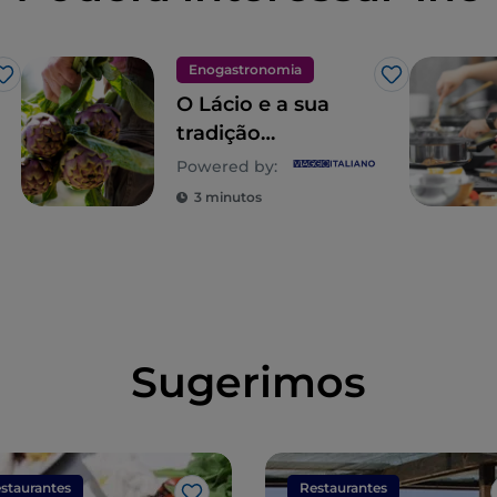
Enogastronomia
Gosto
Gosto
O Lácio e a sua
tradição
gastronómica
Powered by:
popular, uma
3 minutos
descoberta eterna
Sugerimos
staurantes
Restaurantes