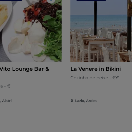
Gosto
Vito Lounge Bar &
La Venere in Bikini
Cozinha de peixe - €€
na - €
, Alatri
Lazio, Ardea