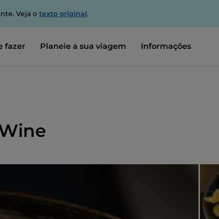
nte. Veja o
texto original
.
 fazer
Planeie a sua viagem
Informações
& Wine