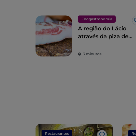
Enogastronomia
A região do Lácio
através da piza de
Gabriele Bonci
3 minutos
Restaurantes
Re