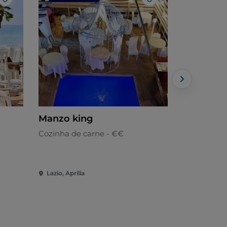
Gosto
Gosto
Manzo king
Carano Ga
Cozinha de carne - €€
Cozinha loc
Lazio, Aprilia
Lazio, Aprili