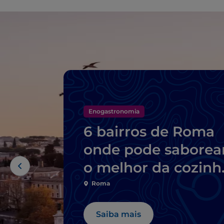
Enogastronomia
6 bairros de Roma
onde pode saborea
o melhor da cozinh
típica
Roma
Saiba mais