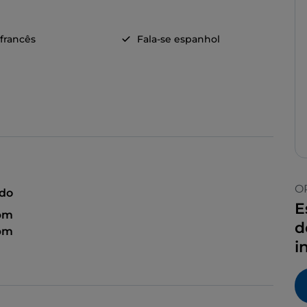
 francês
Fala-se espanhol
O
ado
E
 pm
d
 pm
i