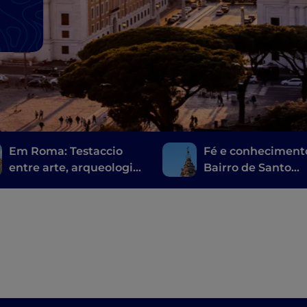
Em Roma: Testaccio
Fé e conheciment
entre arte, arqueologia
Bairro de Santo
e uma comida de rua
Eustáquio
muito romana