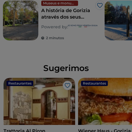
Museus e monumentos
Gosto
A história de Gorizia
através dos seus
jardins
Powered by:
2 minutos
Sugerimos
Restaurantes
Restaurantes
Gosto
Trattoria Al Piron
Wiener Haus - Gorizia