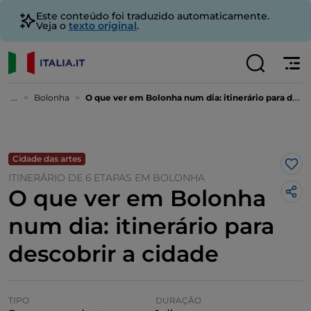
Este conteúdo foi traduzido automaticamente.
Veja o
texto original
.
...
Bolonha
O que ver em Bolonha num dia: itinerário para descobrir a cidade
Cidade das artes
Gos
ITINERÁRIO DE 6 ETAPAS EM BOLONHA
O que ver em Bolonha
num dia: itinerário para
descobrir a cidade
TIPO
DURAÇÃO