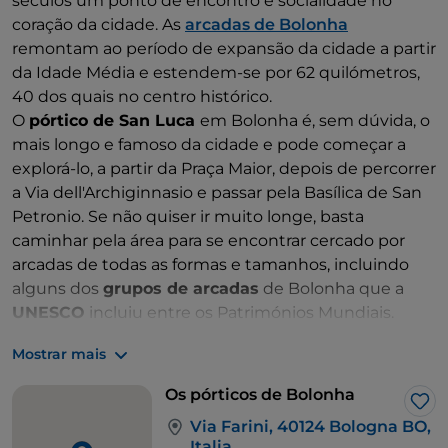
séculos um ponto de encontro e socialidade no
coração da cidade. As
arcadas de Bolonha
remontam ao período de expansão da cidade a partir
da Idade Média e estendem-se por 62 quilómetros,
40 dos quais no centro histórico.
O
pórtico de San Luca
em Bolonha é, sem dúvida, o
mais longo e famoso da cidade e pode começar a
explorá-lo, a partir da Praça Maior, depois de percorrer
a Via dell'Archiginnasio e passar pela Basílica de San
Petronio. Se não quiser ir muito longe, basta
caminhar pela área para se encontrar cercado por
arcadas de todas as formas e tamanhos, incluindo
alguns dos
grupos de arcadas
de Bolonha que a
UNESCO
incluiu entre os Patrimónios Mundiais.
Aqui, no coração do centro histórico, é hora de
Mostrar mais
escolher uma das muitas trattorias para uma pausa
bem merecida para o almoço. O que comer em
Os pórticos de Bolonha
Bolonha? Fácil, opte por
pratos típicos
como os
Gos
Via Farini, 40124 Bologna BO,
tortellini, o molho à bolonhesa, a famosa
mortadela
Italia