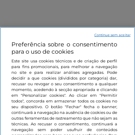
Continue sem aceitar
Preferência sobre o consentimento
Informações sobre o site
para o uso de cookies
Este site usa cookies técnicos e de criação de perfil
Ligações úteis
para fins promocionais, para melhorar a navegação
no site e para realizar análises agregadas. Pode
decidir a que cookies (divididos por categoria) dar,
Iniciar sessão
recusar ou revogar o seu consentimento a qualquer
momento, acedendo à secção apropriada e clicando
Mantenha-se em contacto
em "Personalizar cookies". Ao clicar em "Permitir
todos", concorda em armazenar todos os cookies no
seu dispositivo. O botão "Fechar" fecha o banner;
continuará a navegação na ausência de cookies ou de
outras ferramentas de rastreamento que não sejam as
técnicas. Ao recusar o consentimento, continuará a
navegação sem poder usufruir de conteúdos