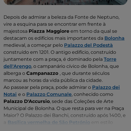
Depois de admirar a beleza da Fonte de Neptuno,
vire a esquina para se encontrar em frente à
majestosa
Piazza Maggiore
em torno da qual se
destacam os edifícios mais importantes da
Bolonha
medieval, a começar pelo
Palazzo del Podestà
construído em 1201. O antigo edifício, construído
juntamente com a praça, é dominado pela
Torre
dell'Arengo
, o campanário cívico de Bolonha, que
alberga o
Campanazzo
, que durante séculos
marcou as horas da vida pública da cidade.
Ao passear pela praça, pode admirar o
Palazzo dei
Notai
e o
Palazzo Comunale
, conhecido como
Palazzo D'Accursio
, sede das Coleções de Arte
Municipal de Bolonha. O que resta para ver na Praça
Maior? O Palazzo dei Banchi, construído após 1400, e
a
Basílica vermelha de São Petrónio
em estilo
gótico italiano, a imponente Igreja da Piazza