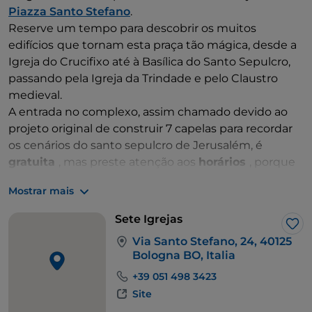
Piazza Santo Stefano
.
Reserve um tempo para descobrir os muitos
edifícios
que tornam esta praça tão mágica, desde a
Igreja do Crucifixo até à Basílica do Santo Sepulcro,
passando pela Igreja da Trindade e pelo Claustro
medieval.
A entrada no complexo, assim chamado devido ao
projeto original de construir 7 capelas para recordar
os cenários do santo sepulcro de Jerusalém, é
gratuita
, mas preste atenção aos
horários
, porque
a estrutura fecha durante algumas horas.
Mostrar mais
Sete Igrejas
Gos
Via Santo Stefano, 24, 40125
Bologna BO, Italia
+39 051 498 3423
Site