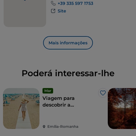
+39 335 597 1753
Site
Mais informações
Poderá interessar-lhe
Mar
Gosto
Viagem para
descobrir a
arquitetura balnear
de Rimini
Emília-Romanha