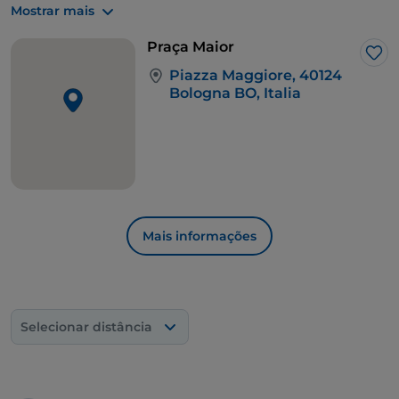
Mostrar mais
Maggiore.
Praça Maior
Gos
Piazza Maggiore, 40124
Bologna BO, Italia
Mais informações
Selecionar distância