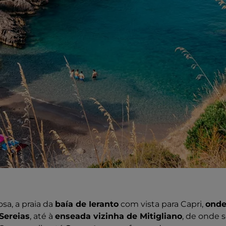
sa, a praia da
baía de Ieranto
com vista para Capri,
onde
Sereias
, até à
enseada vizinha de Mitigliano
, de onde 