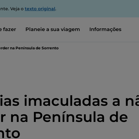
nte. Veja o
texto original
.
 fazer
Planeie a sua viagem
Informações
erder na Península de Sorrento
aias imaculadas a n
r na Península de
nto