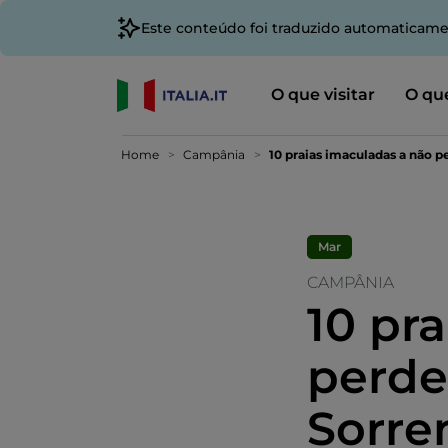
Este conteúdo foi traduzido automaticame
O que visitar
O que
Home
Campânia
10 praias imaculadas a não p
Mar
CAMPÂNIA
10 pr
perde
Sorre