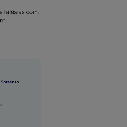
s falésias com
om
 Sorrento
o