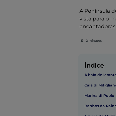
A Península de
vista para o 
encantadoras p
2 minutos
Índice
A baía de Ierant
Cala di Mitiglian
Marina di Puolo
Banhos da Rain