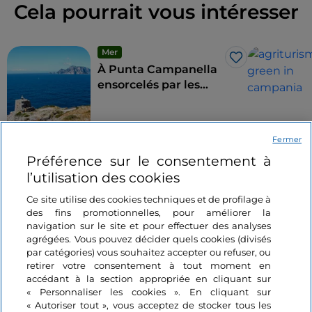
Cela pourrait vous intéresser
Mer
J’aime
À Punta Campanella
ensorcelés par les
sirènes d'Ulysse
3 minutes
Fermer
Préférence sur le consentement à
l’utilisation des cookies
Ce site utilise des cookies techniques et de profilage à
des fins promotionnelles, pour améliorer la
navigation sur le site et pour effectuer des analyses
agrégées. Vous pouvez décider quels cookies (divisés
par catégories) vous souhaitez accepter ou refuser, ou
Informations sur le site
retirer votre consentement à tout moment en
accédant à la section appropriée en cliquant sur
« Personnaliser les cookies ». En cliquant sur
Liens utiles
« Autoriser tout », vous acceptez de stocker tous les