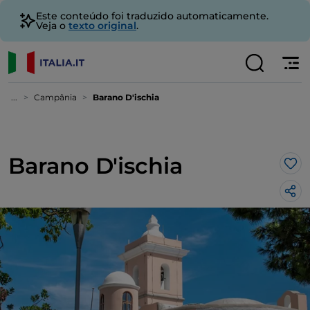
Este conteúdo foi traduzido automaticamente.
Veja o
texto original
.
...
Campânia
Barano D'ischia
Barano D'ischia
Gos